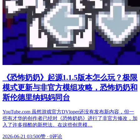
《恐怖奶奶》起源1.1.5版本怎么玩？极限
模式更新与非官方模组攻略，恐怖奶奶和
斯伦德里纳妈妈同台
YouTube.com 虽然游戏官方DVloper还没有发布新内容，但一
些有才华的创作者已经对《恐怖奶奶》进行了非官方修改，加
入了许多很酷的新想法。在这些创意模…
2026-06-21 03:50
0赞
·
0评论