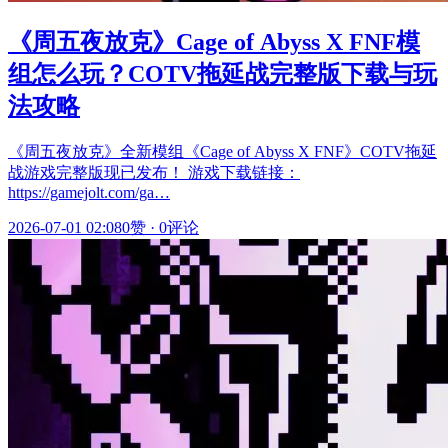
《周五夜放克》Cage of Abyss X FNF模
组怎么玩？COTV拖延战完整版下载与玩
法攻略
《周五夜放克》全新模组《Cage of Abyss X FNF》COTV拖延
战游戏完整版现已发布！ 游戏下载链接：
https://gamejolt.com/ga…
2026-07-01 02:08
0赞
·
0评论