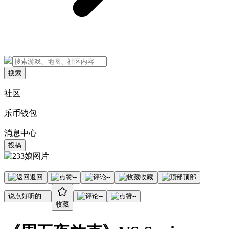
搜索
社区
乐币钱包
消息中心
投稿
返回
--
--
收藏
顶部
说点好听的...
--
--
收藏