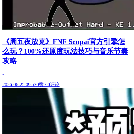
《周五夜放克》FNF Senpai官方引擎怎
么玩？100%还原度玩法技巧与音乐节奏
攻略
-
2026-06-25 09:53
0赞
·
0评论