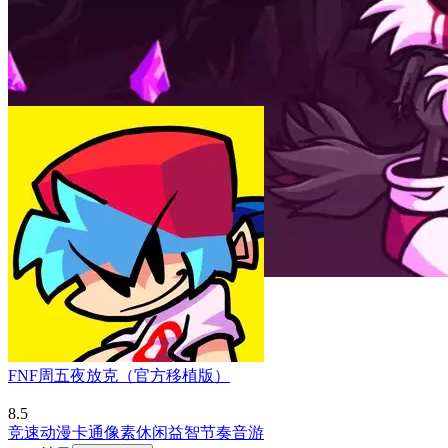
FNF周五夜放克（官方移植版）
8.5
竞速
动漫
卡通
像素
休闲益智
节奏音游