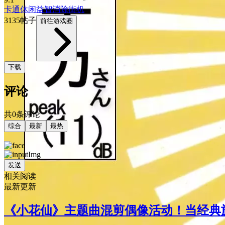
卡通
休闲益智
消除
街机
3135帖子
前往游戏圈
下载
评论
共0条评论
综合
最新
最热
发送
相关阅读
最新更新
《小花仙》主题曲混剪偶像活动！当经典