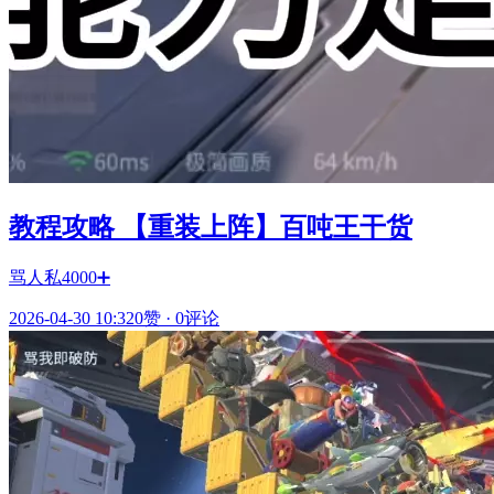
教程攻略 【重装上阵】百吨王干货
骂人私4000➕
2026-04-30 10:32
0赞
·
0评论