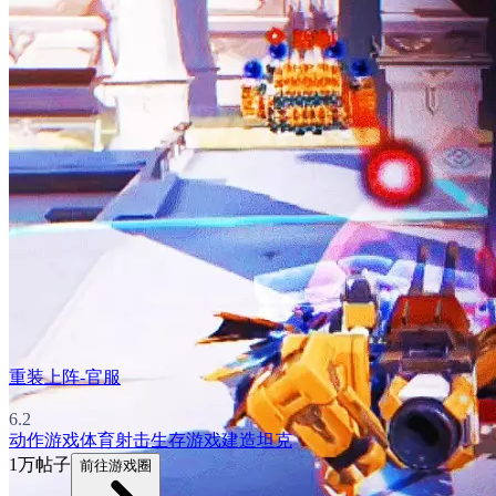
重装上阵-官服
6.2
动作游戏
体育
射击
生存游戏
建造
坦克
1万帖子
前往游戏圈