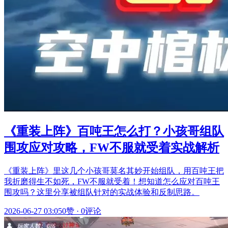
《重装上阵》百吨王怎么打？小孩哥组队
围攻应对攻略，FW不服就受着实战解析
《重装上阵》里这几个小孩哥莫名其妙开始组队，用百吨王把
我折磨得生不如死，FW不服就受着！想知道怎么应对百吨王
围攻吗？这里分享被组队针对的实战体验和反制思路。
2026-06-27 03:05
0赞
·
0评论