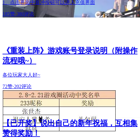
1、点击界面中首冲按钮可以进入充值界面
185赞
·
380评论
《重装上阵》游戏账号登录说明（附操作
流程哦~）
各位玩家大人好~
72赞
·
202评论
【已开奖】说出自己的新年祝福，互相集
赞得奖励！