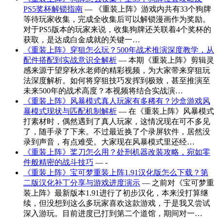
PS5奖杯解锁指南
— 《重装上阵》游戏内共有33个狗牌
等待玩家收集，完成全收集后可以解锁漫画作为奖励。
对于PS5版本的玩家来说，收集狗牌还关联着4个奖杯的
获取，是达成白金成就的关键一…
《重装上阵》穿狙怎么玩？500年战术推演深度教学，从
配件搭配到实战意识全解析
— 本期《重装上阵》剪辑灵
感来源于望穿秋水老师的精彩视频，为大家带来穿狙玩
法深度解析。如何将穿狙技巧发挥到极致，甚至推演至
未来500年的战术高度？本视频将结合实战演…
《重装上阵》风暴模式真人玩家有多稀有？沙盒游戏风
暴模式现状与匹配机制解析
— 在《重装上阵》风暴模式
打素材时，偶然遇到了真人玩家，这情况现在可不多见
了，随手录了下来。不过最近换了个录屏软件，居然没
录到声音，有点难受。大家现在风暴模式里还经…
《重装上阵》桨刀怎么用？处刑机器改装攻略，宛如零
件般精密的战斗技巧
— -
《重装上阵》宝可梦重装上阵1.91汉化版怎么下载？第
二版汉化补丁分享与游戏进度演示
— 之前对《宝可梦重
装上阵》最新版本1.91进行了初步汉化，本来没打算继
续，但没想到这么多玩家喜欢这款游戏，于是我又尝试
深入游玩。目前进度已打到第二个道馆，期间对一…