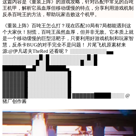
这篇内容是《重装上阵》的游戏攻略，针对匹配中常见的百吨
王机甲，解析它虽血厚但移动缓慢的特点，分享利用游戏机制
反杀百吨王的方法，帮助玩家击败这个机甲。
《重装上阵》百吨王怎么打？现在匹配10局有7局都能遇到这
个大家伙！别慌，百吨王虽然血厚，但并非无敌。它本质上就
是一个移动缓慢的巨型活靶子，只要利用好游戏机制和玩家智
慧，反杀卡BUG的对手完全不是问题！ 片尾飞机原素材来
源:@伊凡诺夫TheRed 还看呢？ ░░░░░░░░░░░▄▄
░░░░░░░░░░░█░█ ░░░░░░░░░░░█░█
░░░░░░░░░░█░░█ ░░░░░░░░░█░░░█
███████▄▄█░░░██████▄
▓▓▓▓▓▓█░░░░░░░░░░░░█
▓▓▓▓▓▓█░░░░░░░░░░░░█
▓▓▓▓▓▓█░░░░░░░░░░░░█
▓▓▓▓▓▓█░░░░░░░░░░░░█
▓▓▓▓▓▓█░░░░░░░░░░░░█ ▓▓▓▓▓▓█████░░░░ @
猪厂创作酱