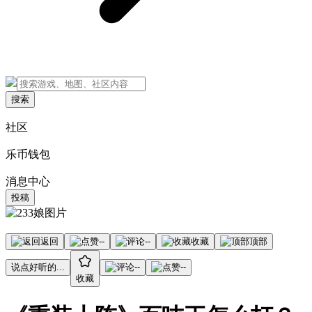
搜索
社区
乐币钱包
消息中心
投稿
返回
--
--
收藏
顶部
说点好听的...
--
--
收藏