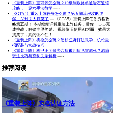
《重装上阵》宝可梦怎么玩？19级利欧路单通岩石道馆
攻略，一穿六手法教学
— -
《GTA5》重装上阵任务怎么做？第五期流程攻略详
解，AI封面太搞笑了
— 《GTA5》重装上阵任务流程攻
略第五期！ 本期继续详解重装上阵任务，带你一步步完
成挑战，解锁丰厚奖励。 视频依旧使用AI封面，效果太
搞笑了，真的绷不住！
《重装上阵》机枪怎么玩？硬核狂野打法教学，机枪最
强配装与实战技巧
— -
《重装上阵》机甲正面最少六盾被四盾飞雪滋死？滋蹦
玩法技巧与克制关系解析
— -
推荐阅读
《重装上阵》实名认证方法