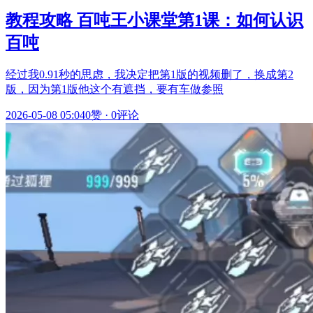
教程攻略 百吨王小课堂第1课：如何认识
百吨
经过我0.91秒的思虑，我决定把第1版的视频删了，换成第2
版，因为第1版他这个有遮挡，要有车做参照
2026-05-08 05:04
0赞
·
0评论