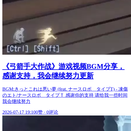
《弓箭手大作战》游戏视频BGM分享，
感谢支持，我会继续努力更新
BGM:きっとこれは悪い夢 (feat. ナースロボ＿タイプT) - 凍傷
のエト/ナースロボ＿タイプＴ 感谢你的支持 请给我一些时间
我会继续努力
2026-07-17 19:10
0赞
·
0评论