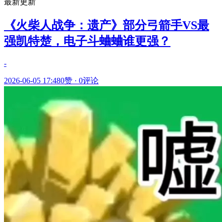
最新更新
《火柴人战争：遗产》部分弓箭手VS最
强凯特楚，电子斗蛐蛐谁更强？
-
2026-06-05 17:48
0赞
·
0评论