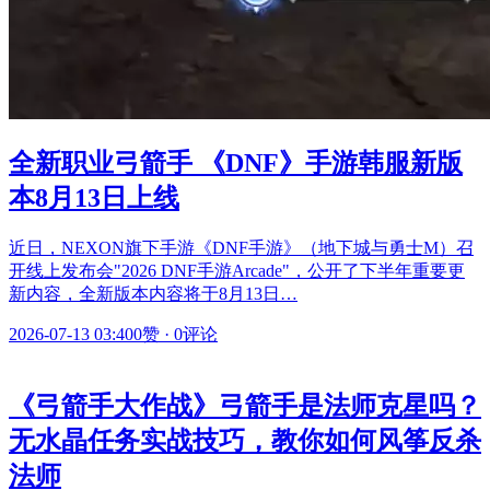
全新职业弓箭手 《DNF》手游韩服新版
本8月13日上线
近日，NEXON旗下手游《DNF手游》（地下城与勇士M）召
开线上发布会"2026 DNF手游Arcade"，公开了下半年重要更
新内容，全新版本内容将于8月13日…
2026-07-13 03:40
0赞
·
0评论
《弓箭手大作战》弓箭手是法师克星吗？
无水晶任务实战技巧，教你如何风筝反杀
法师