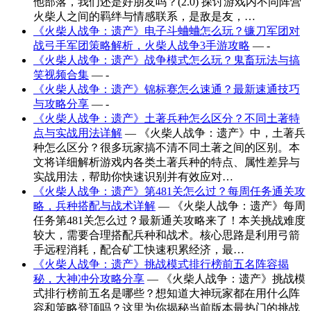
他部落，我们还是好朋友吗？(2.0) 探讨游戏内不同阵营
火柴人之间的羁绊与情感联系，是敌是友，…
《火柴人战争：遗产》电子斗蛐蛐怎么玩？镰刀军团对
战弓手军团策略解析，火柴人战争3手游攻略
— -
《火柴人战争：遗产》战争模式怎么玩？鬼畜玩法与搞
笑视频合集
— -
《火柴人战争：遗产》锦标赛怎么速通？最新速通技巧
与攻略分享
— -
《火柴人战争：遗产》土著兵种怎么区分？不同土著特
点与实战用法详解
— 《火柴人战争：遗产》中，土著兵
种怎么区分？很多玩家搞不清不同土著之间的区别。本
文将详细解析游戏内各类土著兵种的特点、属性差异与
实战用法，帮助你快速识别并有效应对…
《火柴人战争：遗产》第481关怎么过？每周任务通关攻
略，兵种搭配与战术详解
— 《火柴人战争：遗产》每周
任务第481关怎么过？最新通关攻略来了！本关挑战难度
较大，需要合理搭配兵种和战术。核心思路是利用弓箭
手远程消耗，配合矿工快速积累经济，最…
《火柴人战争：遗产》挑战模式排行榜前五名阵容揭
秘，大神冲分攻略分享
— 《火柴人战争：遗产》挑战模
式排行榜前五名是哪些？想知道大神玩家都在用什么阵
容和策略登顶吗？这里为你揭秘当前版本最热门的挑战