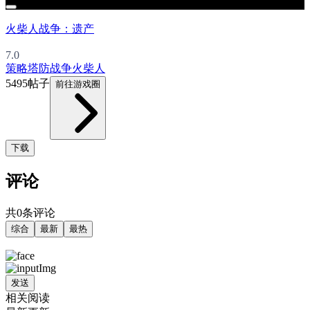
火柴人战争：遗产
7.0
策略
塔防
战争
火柴人
5495帖子
前往游戏圈
下载
评论
共0条评论
综合
最新
最热
发送
相关阅读