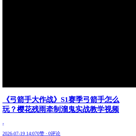
《弓箭手大作战》S1赛季弓箭手怎么
玩？樱花残雨牵制溜鬼实战教学视频
-
2026-07-19 14:07
0赞
·
0评论