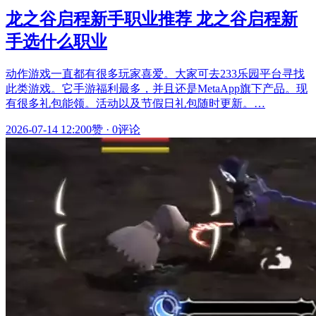
龙之谷启程新手职业推荐 龙之谷启程新
手选什么职业
动作游戏一直都有很多玩家喜爱。大家可去233乐园平台寻找
此类游戏。它手游福利最多，并且还是MetaApp旗下产品。现
有很多礼包能领。活动以及节假日礼包随时更新。…
2026-07-14 12:20
0赞
·
0评论