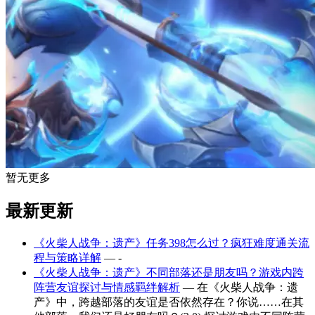
暂无更多
最新更新
《火柴人战争：遗产》任务398怎么过？疯狂难度通关流
程与策略详解
— -
《火柴人战争：遗产》不同部落还是朋友吗？游戏内跨
阵营友谊探讨与情感羁绊解析
— 在《火柴人战争：遗
产》中，跨越部落的友谊是否依然存在？你说……在其