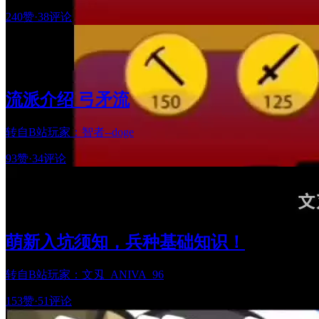
240赞
·
38评论
流派介绍 弓矛流
转自B站玩家：智者--doge
93赞
·
34评论
萌新入坑须知，兵种基础知识！
转自B站玩家：文刄_ANIVA_96
153赞
·
51评论