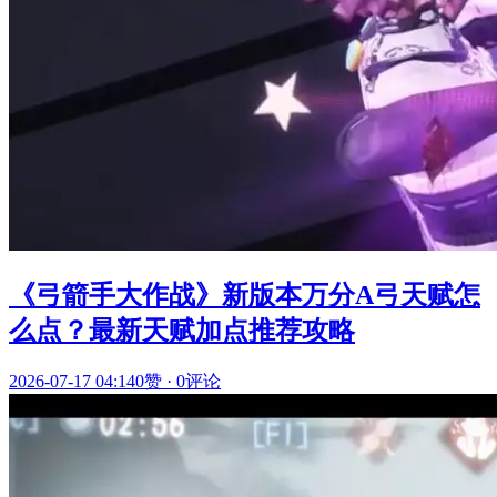
《弓箭手大作战》新版本万分A弓天赋怎
么点？最新天赋加点推荐攻略
2026-07-17 04:14
0赞
·
0评论