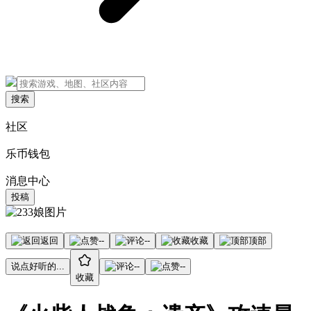
搜索
社区
乐币钱包
消息中心
投稿
返回
--
--
收藏
顶部
说点好听的...
--
--
收藏