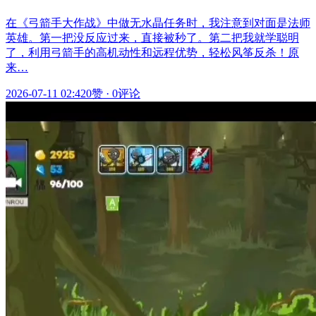
在《弓箭手大作战》中做无水晶任务时，我注意到对面是法师
英雄。第一把没反应过来，直接被秒了。第二把我就学聪明
了，利用弓箭手的高机动性和远程优势，轻松风筝反杀！原
来…
2026-07-11 02:42
0赞
·
0评论