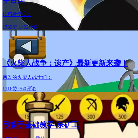
技巧教学👇：
1789赞
·
1402评论
《火柴人战争：遗产》最新更新来袭！
亲爱的火柴人战士们：​
1116赞
·
760评论
弓箭手基础教学-杀矿工