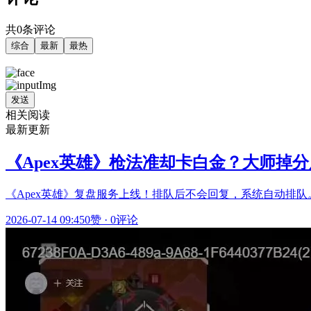
共0条评论
综合
最新
最热
发送
相关阅读
最新更新
《Apex英雄》枪法准却卡白金？大师掉
《Apex英雄》复盘服务上线！排队后不会回复，系统自动排队
2026-07-14 09:45
0赞
·
0评论