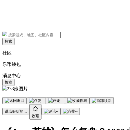
搜索
社区
乐币钱包
消息中心
投稿
返回
--
--
收藏
顶部
说点好听的...
--
--
收藏