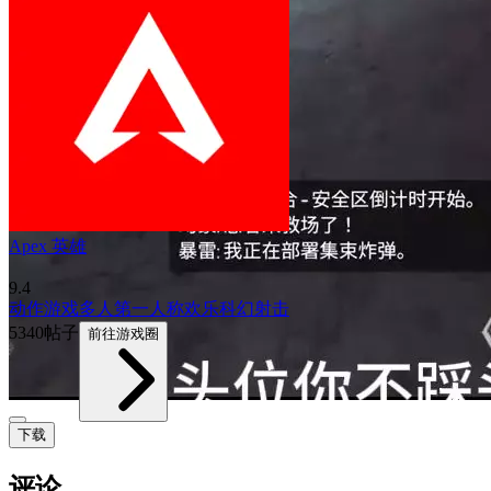
Apex 英雄
9.4
动作游戏
多人
第一人称
欢乐
科幻
射击
5340帖子
前往游戏圈
下载
评论