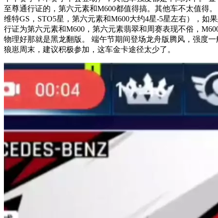
至尊通行证的，第六元素和M600都值得搞。其他车不太值得。 特
维特GS，STO5星，第六元素和M600大约4星-5星左右）
行证为第六元素和M600，第六元素翡翠和周赛表现不俗，M6
物理好那就是黑龙翻版。 端午节期间登场龙舟版腾风，强度一
狼崽周末，建议积极参加，这车金卡途径太少了。