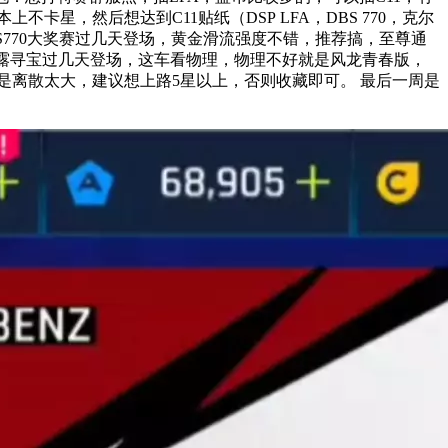
卡星，然后想达到C11贴纸（DSP LFA，DBS 770，克尔
BS770大奖赛过几天登场，黄金滑流强度不错，推荐搞，至尊通
，妮露寻宝过几天登场，这车看物理，物理不好就是风龙青春版，
是离散太大，建议想上路5星以上，否则收藏即可。 最后一周是