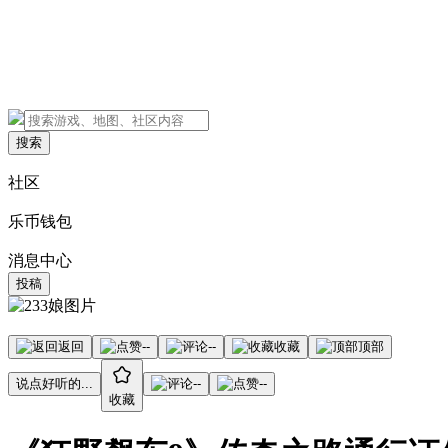
搜索
社区
乐币钱包
消息中心
投稿
返回
--
--
收藏
顶部
说点好听的...
--
--
收藏