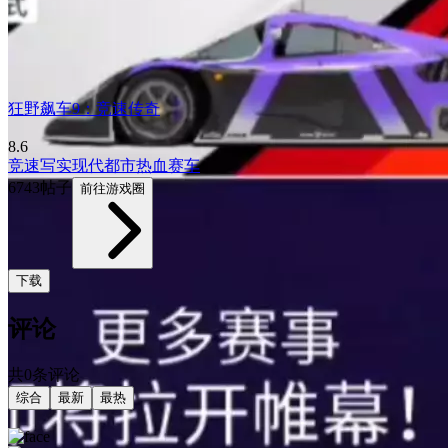
狂野飙车9：竞速传奇
8.6
竞速
写实
现代
都市
热血
赛车
6743帖子
前往游戏圈
下载
评论
共0条评论
综合
最新
最热