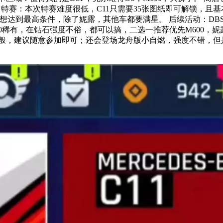
赛：本次特赛难度很低，C11只需要35张图纸即可解锁，且基本上不
，如果想达到最高条件，除了妮露，其他车都要满星。 后续活动：D
00稀有，在钻石强度不俗，都可以搞，二选一推荐优先M600
般，建议随意参加即可；还会登场龙舟版小自燃，强度不错，但