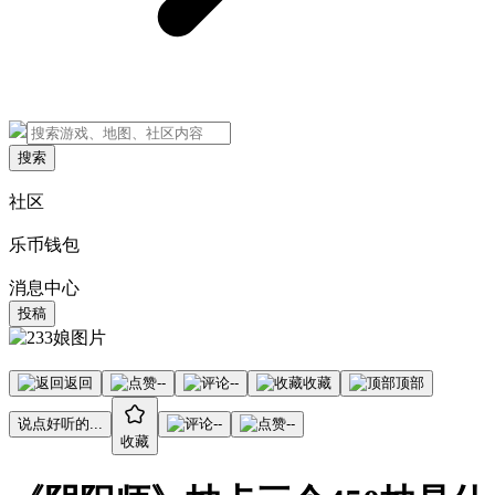
搜索
社区
乐币钱包
消息中心
投稿
返回
--
--
收藏
顶部
说点好听的...
--
--
收藏