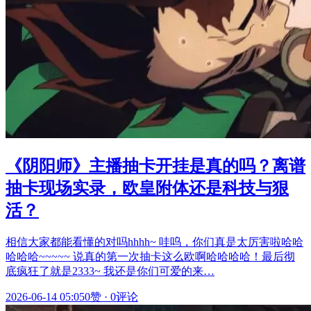
《阴阳师》主播抽卡开挂是真的吗？离谱
抽卡现场实录，欧皇附体还是科技与狠
活？
相信大家都能看懂的对吗hhhh~ 哇呜，你们真是太厉害啦哈哈
哈哈哈~~~~~ 说真的第一次抽卡这么欧啊哈哈哈哈！最后彻
底疯狂了就是2333~ 我还是你们可爱的来…
2026-06-14 05:05
0赞
·
0评论