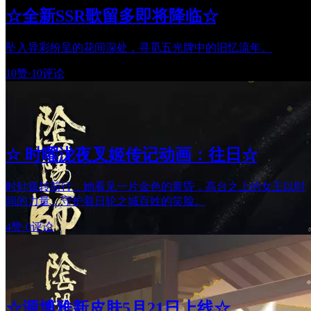
☆全新SSR歌留多即将降临☆
坠入异彩纷呈的花间深处，寻觅五光牌中的旧忆流年。
10赞
·
10评论
☆ 时曜泷夜叉姬传记动画：往日☆
时针拨转前行，她看见一片金色的黄昏，高台之上的女王以时
间的力量，守护着日轮之城百姓的笑脸。
4赞
·
0评论
☆源博雅新皮肤5月21日上线☆