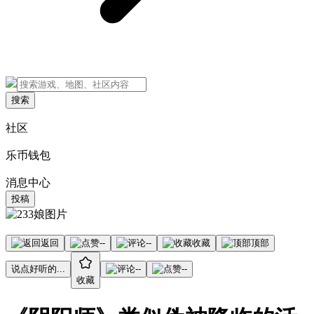
搜索
社区
乐币钱包
消息中心
投稿
返回
--
--
收藏
顶部
说点好听的...
--
--
收藏