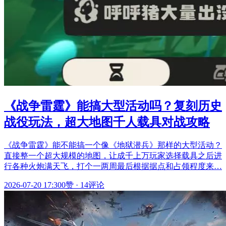
《战争雷霆》能搞大型活动吗？复刻历史
战役玩法，超大地图千人载具对战攻略
《战争雷霆》能不能搞一个像《地狱潜兵》那样的大型活动？
直接整一个超大规模的地图，让成千上万玩家选择载具之后进
行各种火炮满天飞，打个一两周最后根据据点和占领程度来…
2026-07-20 17:30
0赞
·
14评论