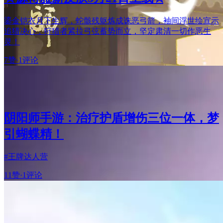
鎏金铠衣月下生辉，蛇骸残躯炼成诛恶弓箭，袖间浮世绘宣示
追猎决心，狩猎者紧拉弓弦蓄势而立，坚定肃清一切作恶生
灵！
7赞
·
1评论
阴阳师手游：治疗护盾增伤三位一体，梦
引蝴蝶精！
#王牌达人营
11赞
·
1评论