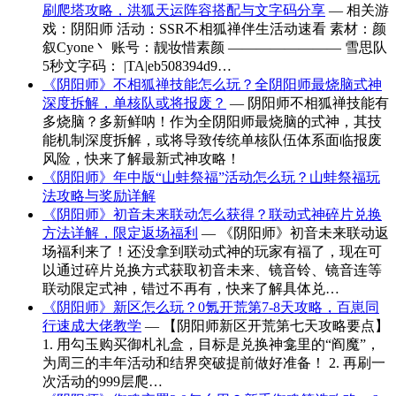
刷爬塔攻略，洪狐天运阵容搭配与文字码分享
— 相关游
戏：阴阳师 活动：SSR不相狐禅伴生活动速看 素材：颜
叙Cyone丶 账号：靓妆惜素颜 ———————— 雪思队
5秒文字码： |TA|eb508394d9…
《阴阳师》不相狐禅技能怎么玩？全阴阳师最烧脑式神
深度拆解，单核队或将报废？
— 阴阳师不相狐禅技能有
多烧脑？多新鲜呐！作为全阴阳师最烧脑的式神，其技
能机制深度拆解，或将导致传统单核队伍体系面临报废
风险，快来了解最新式神攻略！
《阴阳师》年中版“山蛙祭福”活动怎么玩？山蛙祭福玩
法攻略与奖励详解
《阴阳师》初音未来联动怎么获得？联动式神碎片兑换
方法详解，限定返场福利
— 《阴阳师》初音未来联动返
场福利来了！还没拿到联动式神的玩家有福了，现在可
以通过碎片兑换方式获取初音未来、镜音铃、镜音连等
联动限定式神，错过不再有，快来了解具体兑…
《阴阳师》新区怎么玩？0氪开荒第7-8天攻略，百崽同
行速成大佬教学
— 【阴阳师新区开荒第七天攻略要点】
1. 用勾玉购买御札礼盒，目标是兑换神龛里的“阎魔”，
为周三的丰年活动和结界突破提前做好准备！ 2. 再刷一
次活动的999层爬…