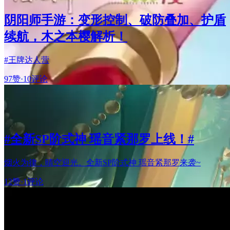
阴阳师手游：变形控制、破防叠加、护盾
续航，木之本樱解析！
#王牌达人营
97赞
·
10评论
#全新SP阶式神 瑶音紧那罗上线！#
烟火为律，晴空迎光。全新SP阶式神 瑶音紧那罗来袭~
12赞
·
1评论