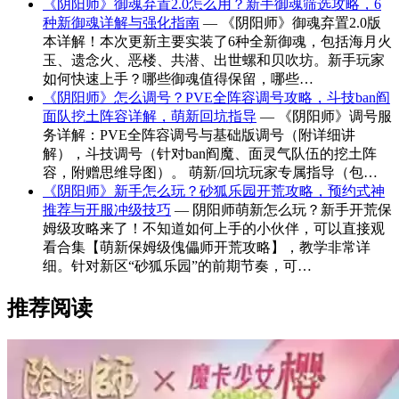
《阴阳师》御魂弃置2.0怎么用？新手御魂筛选攻略，6
种新御魂详解与强化指南
— 《阴阳师》御魂弃置2.0版
本详解！本次更新主要实装了6种全新御魂，包括海月火
玉、遗念火、恶楼、共潜、出世螺和贝吹坊。新手玩家
如何快速上手？哪些御魂值得保留，哪些…
《阴阳师》怎么调号？PVE全阵容调号攻略，斗技ban阎
面队挖土阵容详解，萌新回坑指导
— 《阴阳师》调号服
务详解：PVE全阵容调号与基础版调号（附详细讲
解），斗技调号（针对ban阎魔、面灵气队伍的挖土阵
容，附赠思维导图）。 萌新/回坑玩家专属指导（包…
《阴阳师》新手怎么玩？砂狐乐园开荒攻略，预约式神
推荐与开服冲级技巧
— 阴阳师萌新怎么玩？新手开荒保
姆级攻略来了！不知道如何上手的小伙伴，可以直接观
看合集【萌新保姆级傀儡师开荒攻略】，教学非常详
细。针对新区“砂狐乐园”的前期节奏，可…
推荐阅读