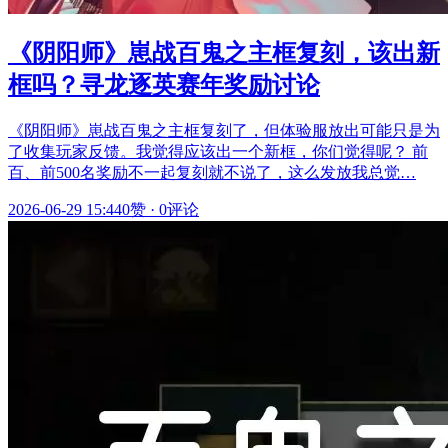
《阴阳师》崽战百鬼之主框复刻，该出新
框吗？寻龙逐英赛年奖励讨论
《阴阳师》崽战百鬼之主框复刻了，但体验服放出可能只是为
了收集玩家反馈。我觉得应该出一个新框，你们觉得呢？ 前
百、前500名奖励不一起复刻就不说了，这么发放我总觉…
2026-06-29 15:44
0赞
·
0评论