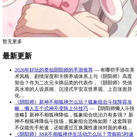
暂无更多
最新更新
2026年好玩的类似阴阳师的手游推荐
— 有哪些手游在美
术风格、剧情深度和卡牌养成体系上与《阴阳师》高度
契合？作为二次元卡牌品类的代表作，《阴阳师》凭借
高水准的人设原画、沉浸式平安京世界观、上百张差异
化…
《阴阳师》新神不相狐禅怎么玩？狐象组合斗技阵容攻
略，懒人五个式神不变阵上分技巧
— 【阴阳师懒人斗技
攻略】新神不相狐禅降临，狐象组合统治力有多强？ 新
神不相狐禅降临斗技场，狐象组合恐怖如斯！这套阵容
不仅能先手抢速，还能通过互换属性废掉对面的单核…
《阴阳师》SSR不相狐禅伴生活动怎么玩？雪御前5秒速