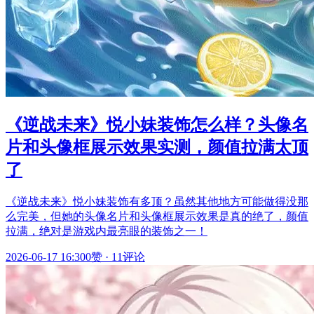
《逆战未来》悦小妹装饰怎么样？头像名
片和头像框展示效果实测，颜值拉满太顶
了
《逆战未来》悦小妹装饰有多顶？虽然其他地方可能做得没那
么完美，但她的头像名片和头像框展示效果是真的绝了，颜值
拉满，绝对是游戏内最亮眼的装饰之一！
2026-06-17 16:30
0赞
·
11评论