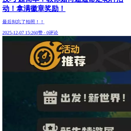
动！拿满徽章奖励！
最后别忘了拍照！！
2025-12-07 15:26
0赞
·
0评论