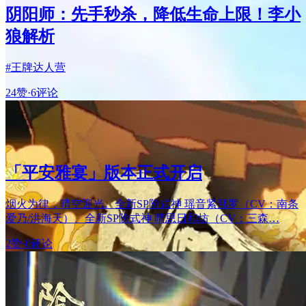
阴阳师：先手秒杀，降低生命上限！李小
狼解析
#王牌达人营
24赞
·
6评论
「平安雅宴」版本正式开启
烟火为律，晴空迎光。全新SP阶式神 瑶音紧那罗（CV：南条
爱乃/洪海天）、全新SP阶式神 晴思日和坊（CV：三森…
2赞
·
0评论