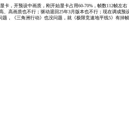
0ti显卡，开预设中画质，刚开始显卡占用60-70%，帧数112帧
成超高、高画质也不行；驱动退回25年3月版本也不行；现在调成
没问题，《三角洲行动》也没问题，就《极限竞速地平线5》有掉