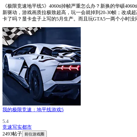
《极限竞速地平线5》4060ti掉帧严重怎么办？新换的华硕406
新驱动，游戏画质拉极致超高，玩一会就掉到20-30帧；改
卡了吗？显卡盒子上写的5月生产。而且玩GTA5一两个小时
我的极限竞速：地平线游戏5
5.4
竞速
写实
都市
2493帖子
前往游戏圈