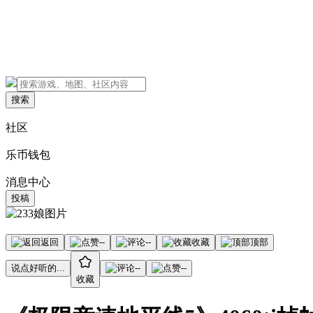
搜索
社区
乐币钱包
消息中心
投稿
返回
--
--
收藏
顶部
说点好听的...
--
--
收藏