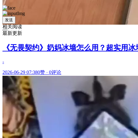
发送
相关阅读
最新更新
《无畏契约》奶妈冰墙怎么用？超实用冰
-
2026-06-29 07:38
0赞
·
0评论