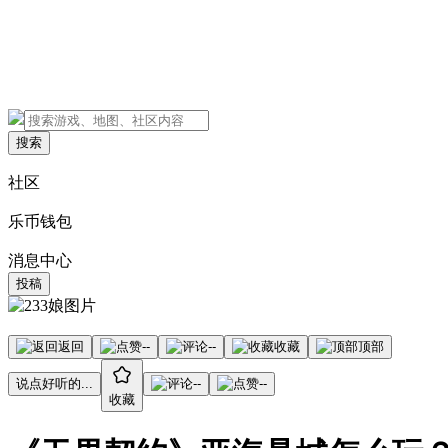
搜索
社区
乐币钱包
消息中心
投稿
返回
--
--
收藏
顶部
说点好听的...
--
--
收藏