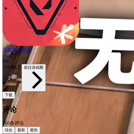
无畏契约手游
9.0
7434帖子
前往游戏圈
下载
评论
共0条评论
综合
最新
最热