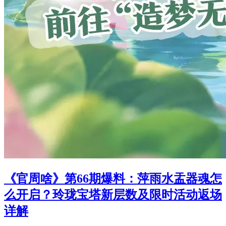
《官周啥》第66期爆料：萍雨水盂器魂怎
么开启？玲珑宝塔新层数及限时活动返场
详解