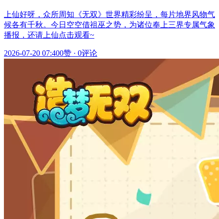
上仙好呀，众所周知《无双》世界精彩纷呈，每片地界风物气
候各有千秋。今日空空借祖巫之势，为诸位奉上三界专属气象
播报，还请上仙点击观看~
2026-07-20 07:40
0赞
·
0评论