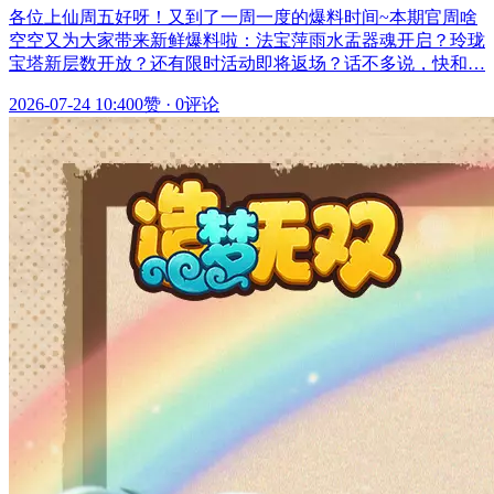
各位上仙周五好呀！又到了一周一度的爆料时间~本期官周啥
空空又为大家带来新鲜爆料啦：法宝萍雨水盂器魂开启？玲珑
宝塔新层数开放？还有限时活动即将返场？话不多说，快和…
2026-07-24 10:40
0赞
·
0评论