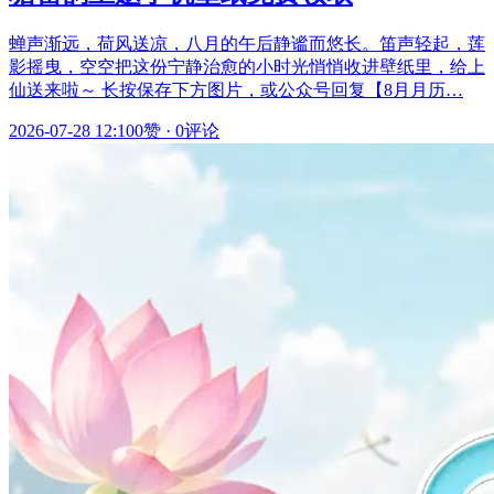
蝉声渐远，荷风送凉，八月的午后静谧而悠长。笛声轻起，莲
影摇曳，空空把这份宁静治愈的小时光悄悄收进壁纸里，给上
仙送来啦～ 长按保存下方图片，或公众号回复【8月月历…
2026-07-28 12:10
0赞
·
0评论