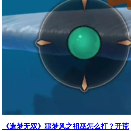
《造梦无双》噩梦风之祖巫怎么打？开荒