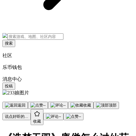
搜索
社区
乐币钱包
消息中心
投稿
返回
--
--
收藏
顶部
说点好听的...
--
--
收藏