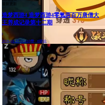
最新更新
造梦西游4 造梦西游4零氪两百万唐僧大
王养成记录第十二期
-
2026-01-27 15:11
0赞
·
0评论