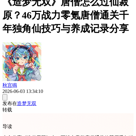
《造梦无双》唐僧怎么过仙菽
原？46万战力零氪唐僧通关千
年独角仙技巧与养成记录分享
秋宫鳴
2026-06-03 13:34:10
发布在
造梦无双
转载
导读