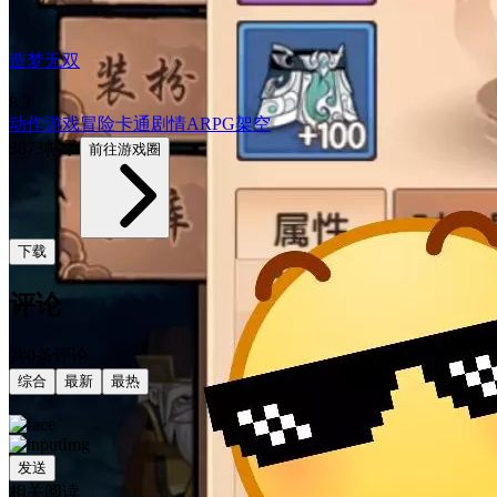
造梦无双
8.3
动作游戏
冒险
卡通
剧情
ARPG
架空
3873帖子
前往游戏圈
下载
评论
共0条评论
综合
最新
最热
发送
相关阅读