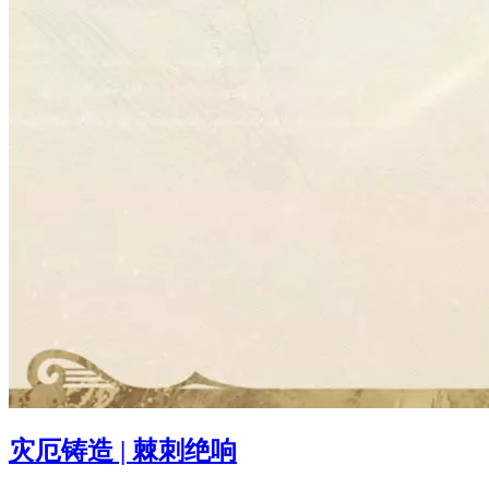
灾厄铸造 | 棘刺绝响