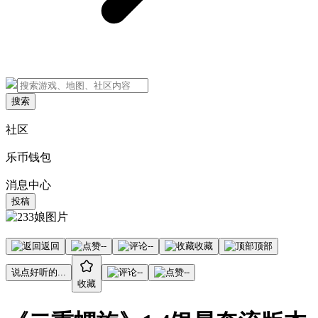
搜索
社区
乐币钱包
消息中心
投稿
返回
--
--
收藏
顶部
说点好听的...
--
--
收藏