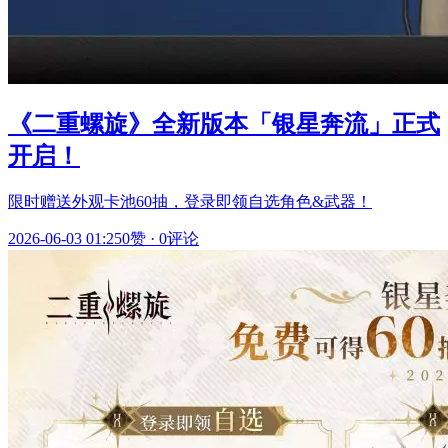
《二重螺旋》全新版本「银星奔流」正式
开启！
限时赠送外观卡池60抽，登录即领自选角色&武器！
2026-06-03 01:25
0赞
·
0评论