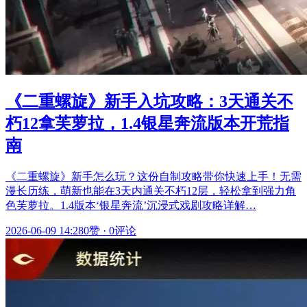
《二重螺旋》新手入坑攻略：3天通关不
朽12拿芙萝拉，1.4银星奔流版本开荒指
南
《二重螺旋》新手怎么玩？这份自制攻略带你快速上手！无需
漫长历练，萌新也能在3天内通关不朽12层，轻松拿到强力角
色芙萝拉。1.4版本‘银星奔流’沉浸式戏剧攻略详解…
2026-06-09 14:28
0赞
·
0评论