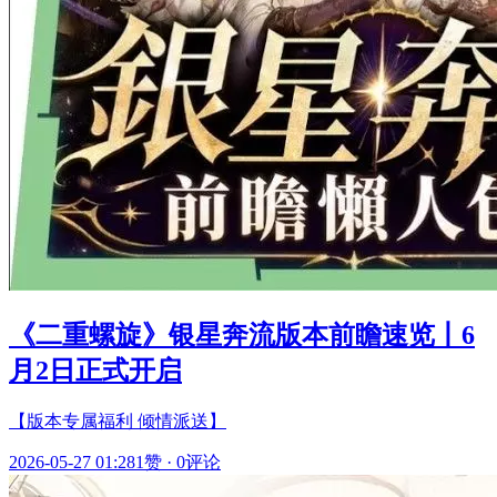
《二重螺旋》银星奔流版本前瞻速览丨6
月2日正式开启
【版本专属福利 倾情派送】
2026-05-27 01:28
1赞
·
0评论