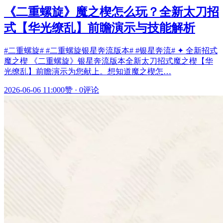
《二重螺旋》魔之楔怎么玩？全新太刀招
式【华光缭乱】前瞻演示与技能解析
#二重螺旋# #二重螺旋银星奔流版本# #银星奔流# ✦ 全新招式
魔之楔 《二重螺旋》银星奔流版本全新太刀招式魔之楔【华
光缭乱】前瞻演示为您献上。想知道魔之楔怎…
2026-06-06 11:00
0赞
·
0评论