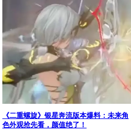
《二重螺旋》银星奔流版本爆料：未来角
色外观抢先看，颜值绝了！