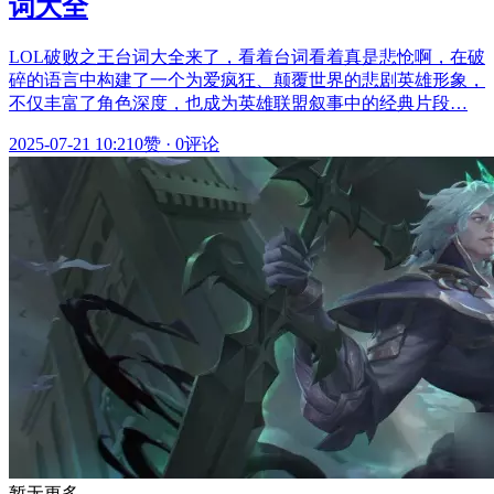
词大全
LOL破败之王台词大全来了，看着台词看着真是悲怆啊，在破
碎的语言中构建了一个为爱疯狂、颠覆世界的悲剧英雄形象，
不仅丰富了角色深度，也成为英雄联盟叙事中的经典片段…
2025-07-21 10:21
0赞
·
0评论
暂无更多