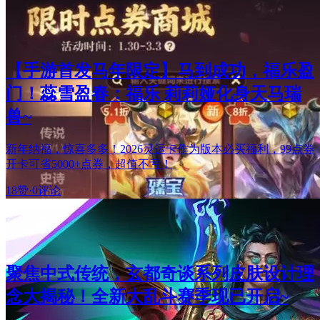
【手游首发马年限定】马到成功，福乐盈
门！蕊雪盈春：福乐 莉莉娅化身天马瑞
兽~
新年纳福，惊喜多多！2026灵运卡作为版本必买福利，99点券
开卡可省5000+点券，超值不亏！
18赞
·
0评论
聚焦中式传统，玄都奇谈系列皮肤设计理
念大揭秘！全新大乱斗赛季现已开启~