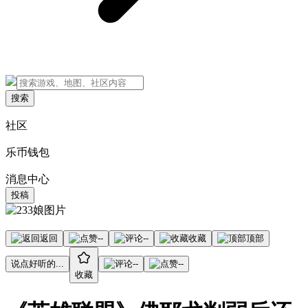
搜索
社区
乐币钱包
消息中心
投稿
返回
--
--
收藏
顶部
说点好听的...
--
--
收藏