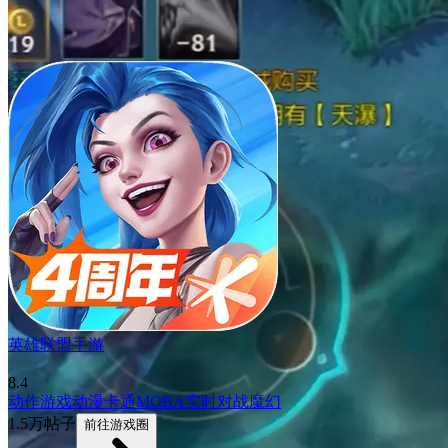
英雄联盟手游
8.4
动作游戏
动漫
卡通
MOBA
实时对战
魔幻
1.5万帖子
前往游戏圈