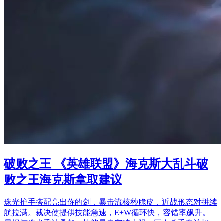
破败之王 《英雄联盟》海克斯大乱斗破
败之王海克斯拿取建议
珠光护手搭配亮出你的剑，暴击流核秒脆皮，近战形态对拼续
航拉满。裁决使提供技能急速，E+W循环快，容错率飙升。