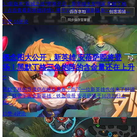
5.3新版本“双城之战”即将开启，新英雄大发明家 黑默丁格
（点击查看新英雄详情）将于10月17日随新版本一同登场…
57赞
·
16评论
概念图大公开，新英雄 安蓓萨即将登
场！黑默丁格三角炮阵的含金量还在上升
~
黑默丁格的导弹仍在峡谷席卷，而下一位新英雄也传来了好消
息！联盟宇宙全新英雄：铁血狼母 安蓓萨将于10月25日上
线…
15赞
·
4评论