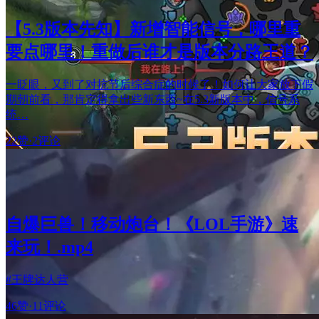
【5.3版本先知】新增智能信号，哪里重
要点哪里！重做后谁才是版本分路王道？
一眨眼，又到了对抗节后综合症的时候了！如何让大家放下假
期朝前看，那肯定得拿出些新东西~在5.3新版本中，信号系
统…
22赞
·
2评论
自爆巨兽！移动炮台！《LOL手游》速
来玩！.mp4
#王牌达人营
46赞
·
11评论