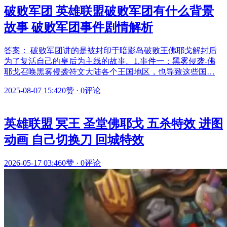
破败军团 英雄联盟破败军团有什么背景
故事 破败军团事件剧情解析
答案： 破败军团讲的是被封印于暗影岛破败王佛耶戈解封后
为了复活自己的皇后为主线的故事。1.事件一：黑雾侵袭-佛
耶戈召唤黑雾侵袭符文大陆各个王国地区，也导致这些国…
2025-08-07 15:42
0赞
·
0评论
英雄联盟 冥王 圣堂佛耶戈 五杀特效 进图
动画 自己切换刀 回城特效
2026-05-17 03:46
0赞
·
0评论