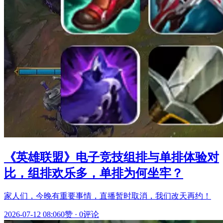
《英雄联盟》电子竞技组排与单排体验对
比，组排欢乐多，单排为何坐牢？
家人们，今晚有重要事情，直播暂时取消，我们改天再约！
2026-07-12 08:06
0赞
·
0评论