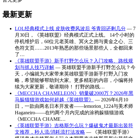
最新更新
LOL经典模式上线 皮肤收费风波后 爷青回还剩几分
— 7
月30日，《英雄联盟》经典模式正式上线。 14个小时的
停机维护后，60位元老英雄、冥火之拥与黄金之心、三
色符文页……2013年熟悉的那些场景那些人，全都回来
了…
《英雄联盟手游》新手打野怎么玩？入门攻略、路线规
划与抓人技巧详解
— 英雄联盟手游新手打野怎么玩？今
天，小编就为大家带来英雄联盟手游新手打野入门攻
略，希望能够帮助到大家。更多精彩的内容，小编将持
续为大家更新，敬请期待！ 打野的路线…
《MECCHA CHAMELEON》销量破2000万？2026年黑
马躲猫猫游戏如何超越《英雄联盟》
— 2026年6月10
日，一款由两名日本开发者——lemorion_1224与美术师
Haganeiro——在约两个月内完成的涂鸦躲猫猫游戏
《MECCHA CHAME…
《英雄联盟手游》吉格斯怎么玩？爆破鬼才最新出装符
文推荐，秒人流/消耗流打法攻略
— 《英雄联盟手游》