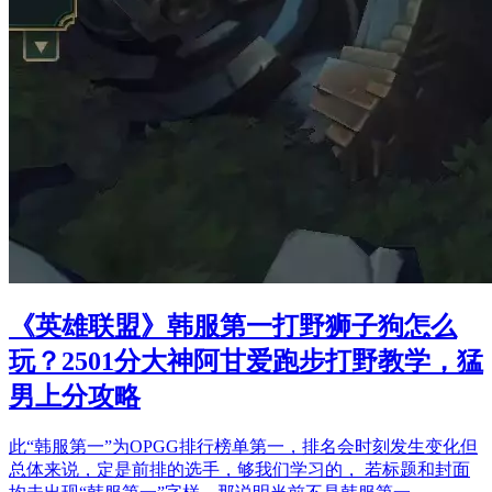
《英雄联盟》韩服第一打野狮子狗怎么
玩？2501分大神阿甘爱跑步打野教学，猛
男上分攻略
此“韩服第一”为OPGG排行榜单第一，排名会时刻发生变化但
总体来说，定是前排的选手，够我们学习的， 若标题和封面