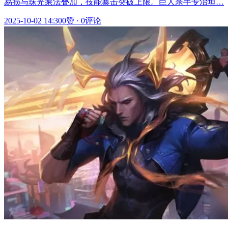
易损与珠光乘法叠加，技能暴击突破上限。巨人杀手专治坦…
2025-10-02 14:30
0赞
·
0评论