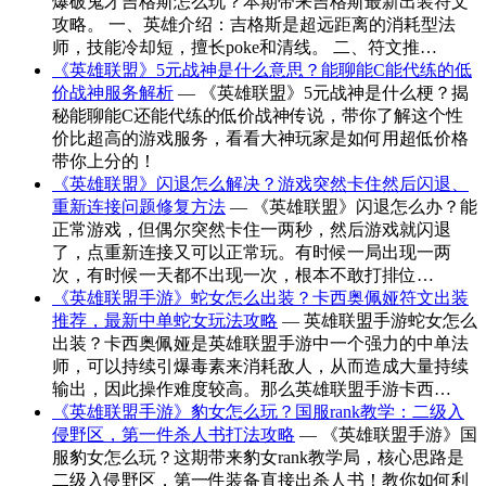
爆破鬼才吉格斯怎么玩？本期带来吉格斯最新出装符文
攻略。 一、英雄介绍：吉格斯是超远距离的消耗型法
师，技能冷却短，擅长poke和清线。 二、符文推…
《英雄联盟》5元战神是什么意思？能聊能C能代练的低
价战神服务解析
— 《英雄联盟》5元战神是什么梗？揭
秘能聊能C还能代练的低价战神传说，带你了解这个性
价比超高的游戏服务，看看大神玩家是如何用超低价格
带你上分的！
《英雄联盟》闪退怎么解决？游戏突然卡住然后闪退、
重新连接问题修复方法
— 《英雄联盟》闪退怎么办？能
正常游戏，但偶尔突然卡住一两秒，然后游戏就闪退
了，点重新连接又可以正常玩。有时候一局出现一两
次，有时候一天都不出现一次，根本不敢打排位…
《英雄联盟手游》蛇女怎么出装？卡西奥佩娅符文出装
推荐，最新中单蛇女玩法攻略
— 英雄联盟手游蛇女怎么
出装？卡西奥佩娅是英雄联盟手游中一个强力的中单法
师，可以持续引爆毒素来消耗敌人，从而造成大量持续
输出，因此操作难度较高。那么英雄联盟手游卡西…
《英雄联盟手游》豹女怎么玩？国服rank教学：二级入
侵野区，第一件杀人书打法攻略
— 《英雄联盟手游》国
服豹女怎么玩？这期带来豹女rank教学局，核心思路是
二级入侵野区，第一件装备直接出杀人书！教你如何利