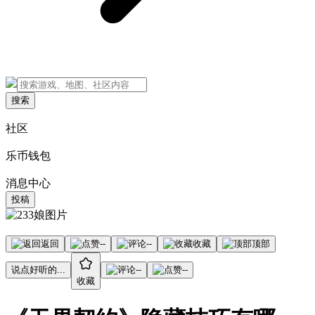
搜索
社区
乐币钱包
消息中心
投稿
返回
--
--
收藏
顶部
说点好听的...
--
--
收藏