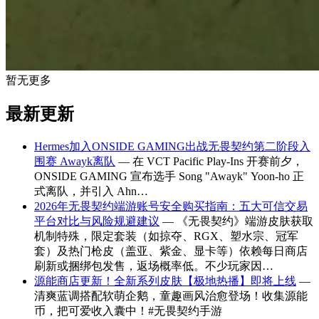
暂无更多
最新更新
Hermes加入ONSIDE GAMING出战无畏契约第二阶段入
围赛 Awayk离队
— 在 VCT Pacific Play-Ins 开赛前夕，
ONSIDE GAMING 宣布选手 Song "Awayk" Yoon-ho 正
式离队，并引入 Ahn…
2026年无畏契约端游账号安全购买指南：五大可信交易
平台对比与风险规避建议
— 《无畏契约》端游皮肤获取
机制特殊，限定套装（如掠夺、RGX、塑水宗、冠军
套）及热门枪皮（盖亚、紫金、显卡等）依赖每日商店
刷新或捆绑包发售，返场概率低。不少玩家因…
源能商店更新！全新系列皮肤【极地热播】即将上线
—
清爽蓝调搭配软萌企鹅，童趣画风治愈登场！收集源能
币，把可爱收入囊中！#无畏契约手游