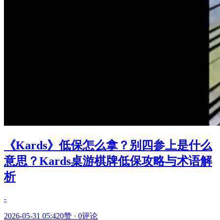
《Kards》低保怎么拿？别四参上是什么
意思？Kards桌游棋牌低保攻略与术语解
析
-
2026-05-31 05:42
0赞
·
0评论