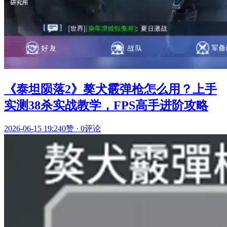
《泰坦陨落2》獒犬霰弹枪怎么用？上手
实测38杀实战教学，FPS高手进阶攻略
2026-06-15 19:24
0赞
·
0评论