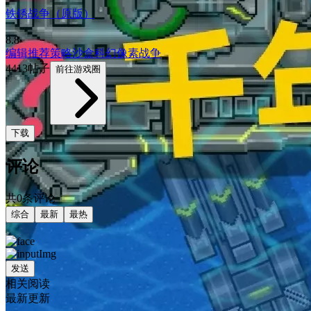
铁锈战争（原版）
8.8
编辑推荐
策略
沙盒
科幻
像素
战争
4413帖子
前往游戏圈
下载
评论
共0条评论
综合
最新
最热
发送
相关阅读
最新更新