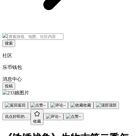
搜索
社区
乐币钱包
消息中心
投稿
返回
--
--
收藏
顶部
说点好听的...
--
--
收藏