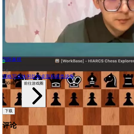
国际象棋
7.6
策略
写实
休闲益智
桌面和棋类
战争
2904帖子
前往游戏圈
下载
评论