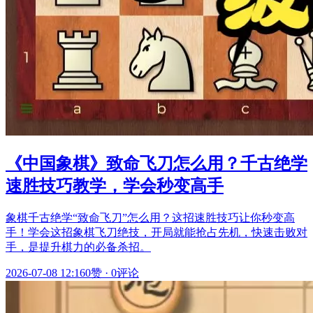
《中国象棋》致命飞刀怎么用？千古绝学
速胜技巧教学，学会秒变高手
象棋千古绝学“致命飞刀”怎么用？这招速胜技巧让你秒变高
手！学会这招象棋飞刀绝技，开局就能抢占先机，快速击败对
手，是提升棋力的必备杀招。
2026-07-08 12:16
0赞
·
0评论