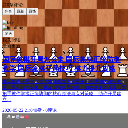
共0条评论
综合
最新
最热
发送
相关阅读
最新更新
国际象棋开局怎么走 国际象棋正统防御
教学 国际象棋开局技巧 棋力提升攻略
国际象棋开局怎么走？本期视频为您带来正统防御的详细教
学。虽然精力有限，视频制作略显粗糙，但内容干货满满，手
把手教你掌握正统防御的核心走法与应对策略，助你开局建
立…
2026-05-22 21:04
0赞
·
0评论