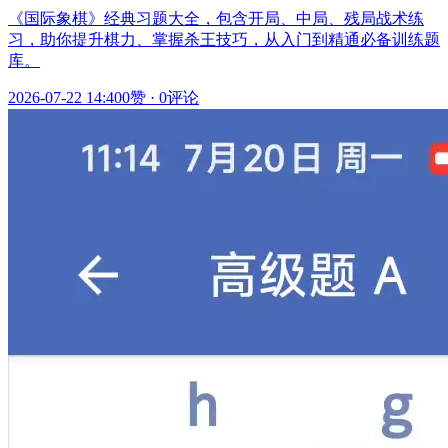
《国际象棋》经典习题大全，包含开局、中局、残局战术练
习，助你提升棋力、掌握杀王技巧，从入门到精通必备训练题
库。
2026-07-22 14:40
0赞
·
0评论