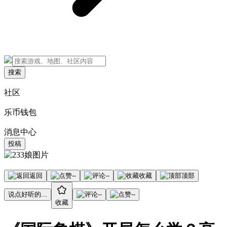
搜索
社区
乐币钱包
消息中心
投稿
返回
--
--
收藏
顶部
说点好听的...
--
--
收藏