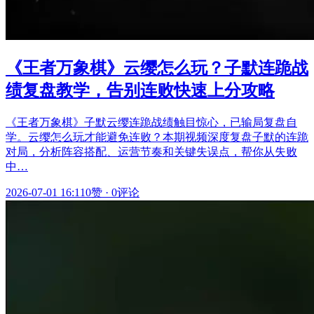
《王者万象棋》云缨怎么玩？子默连跪战
绩复盘教学，告别连败快速上分攻略
《王者万象棋》子默云缨连跪战绩触目惊心，已输局复盘自
学。云缨怎么玩才能避免连败？本期视频深度复盘子默的连跪
对局，分析阵容搭配、运营节奏和关键失误点，帮你从失败
中…
2026-07-01 16:11
0赞
·
0评论