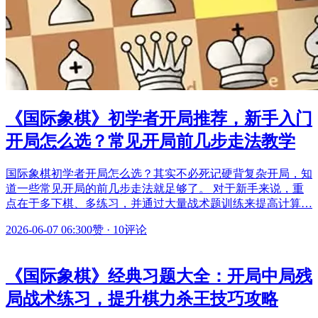
《国际象棋》初学者开局推荐，新手入门
开局怎么选？常见开局前几步走法教学
国际象棋初学者开局怎么选？其实不必死记硬背复杂开局，知
道一些常见开局的前几步走法就足够了。 对于新手来说，重
点在于多下棋、多练习，并通过大量战术题训练来提高计算…
2026-06-07 06:30
0赞
·
10评论
《国际象棋》经典习题大全：开局中局残
局战术练习，提升棋力杀王技巧攻略