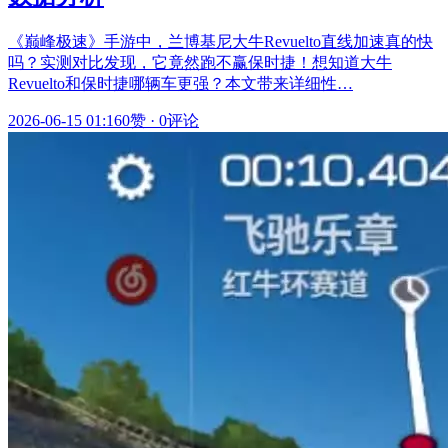
《巅峰极速》手游中，兰博基尼大牛Revuelto直线加速真的快
吗？实测对比发现，它竟然跑不赢保时捷！想知道大牛
Revuelto和保时捷哪辆车更强？本文带来详细性…
2026-06-15 01:16
0赞
·
0评论