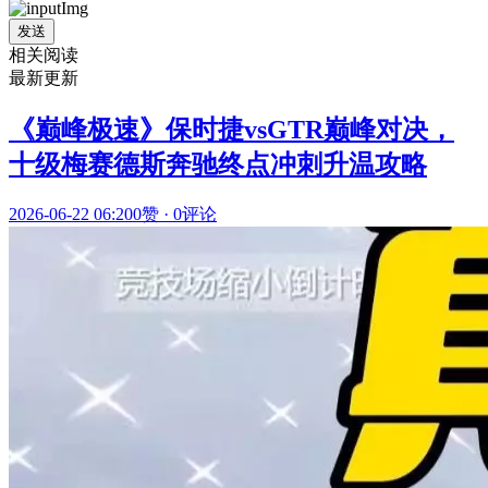
发送
相关阅读
最新更新
《巅峰极速》保时捷vsGTR巅峰对决，
十级梅赛德斯奔驰终点冲刺升温攻略
2026-06-22 06:20
0赞
·
0评论