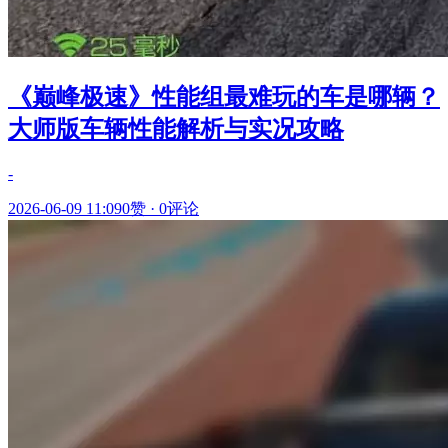
《巅峰极速》性能组最难玩的车是哪辆？
大师版车辆性能解析与实况攻略
-
2026-06-09 11:09
0赞
·
0评论