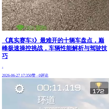
《真实赛车3》最难开的十辆车盘点，巅
峰极速操控挑战，车辆性能解析与驾驶技
巧
-
2026-06-27 17:35
0赞
·
0评论