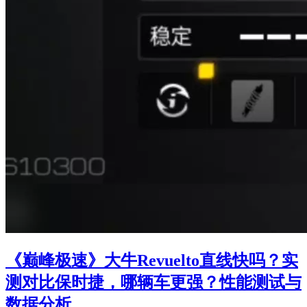
《巅峰极速》大牛Revuelto直线快吗？实
测对比保时捷，哪辆车更强？性能测试与
数据分析