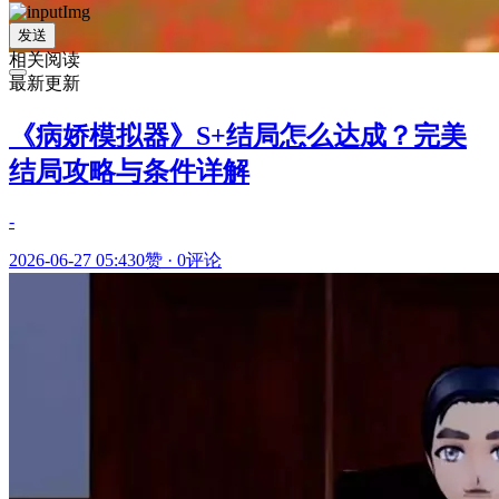
发送
相关阅读
最新更新
《病娇模拟器》S+结局怎么达成？完美
结局攻略与条件详解
-
2026-06-27 05:43
0赞
·
0评论