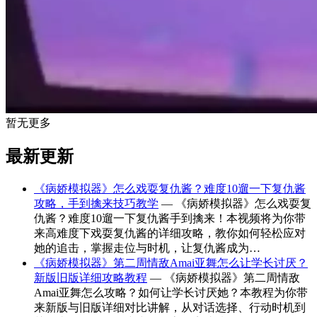
暂无更多
最新更新
《病娇模拟器》怎么戏耍复仇酱？难度10遛一下复仇酱
攻略，手到擒来技巧教学
— 《病娇模拟器》怎么戏耍复
仇酱？难度10遛一下复仇酱手到擒来！本视频将为你带
来高难度下戏耍复仇酱的详细攻略，教你如何轻松应对
她的追击，掌握走位与时机，让复仇酱成为…
《病娇模拟器》第二周情敌Amai亚舞怎么让学长讨厌？
新版旧版详细攻略教程
— 《病娇模拟器》第二周情敌
Amai亚舞怎么攻略？如何让学长讨厌她？本教程为你带
来新版与旧版详细对比讲解，从对话选择、行动时机到