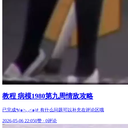
教程 病模1980第九周情敌攻略
已完成٩(๑>◡<๑)۶ 有什么问题可以补充在评论区哦
2026-05-06 22:05
0赞
·
0评论