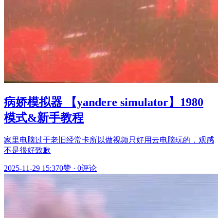
病娇模拟器 【yandere simulator】1980
模式&新手教程
家里电脑过于老旧经常卡所以做视频只好用云电脑玩的，观感
不是很好致歉
2025-11-29 15:37
0赞
·
0评论