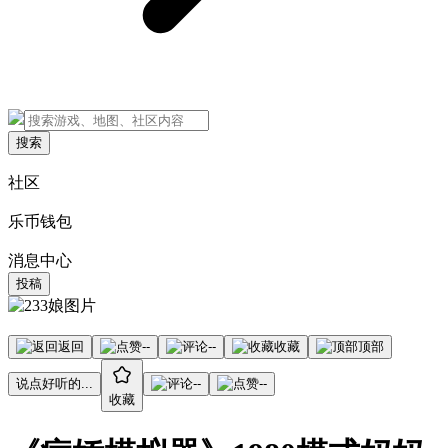
搜索
社区
乐币钱包
消息中心
投稿
返回
--
--
收藏
顶部
说点好听的...
--
--
收藏