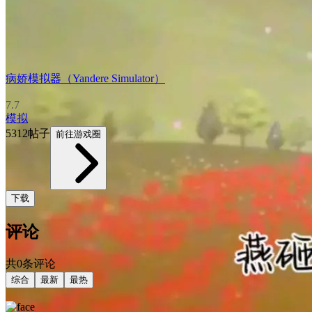
病娇模拟器（Yandere Simulator）
7.7
模拟
5312帖子
前往游戏圈
下载
评论
共0条评论
综合
最新
最热