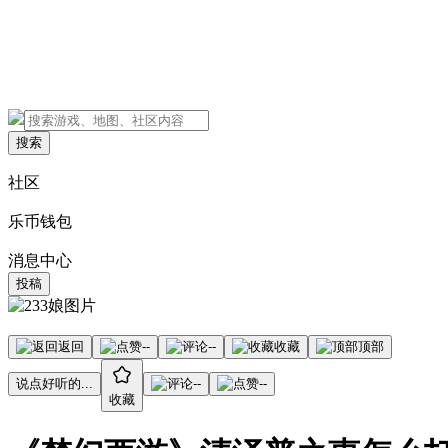
搜索
社区
乐币钱包
消息中心
投稿
返回
--
--
收藏
顶部
说点好听的...
--
--
收藏