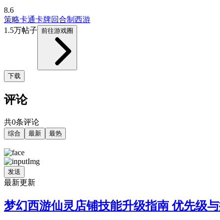
8.6
策略
卡通
卡牌
回合制
西游
1.5万帖子
前往游戏圈
下载
评论
共0条评论
综合
最新
最热
发送
最新更新
梦幻西游仙灵店铺技能升级指南 优先级