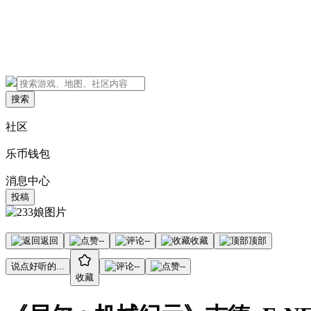
搜索
社区
乐币钱包
消息中心
投稿
返回
--
--
收藏
顶部
说点好听的...
--
--
收藏