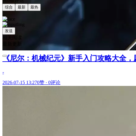
共0条评论
综合
最新
最热
发送
相关阅读
最新更新
《尼尔：机械纪元》新手入门攻略大全，
-
2026-07-15 13:27
0赞
·
0评论