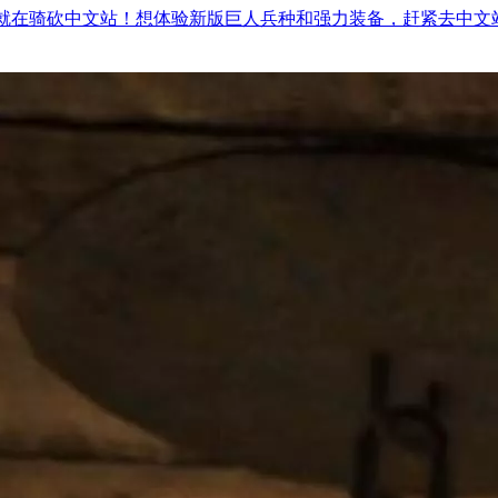
载链接就在骑砍中文站！想体验新版巨人兵种和强力装备，赶紧去中