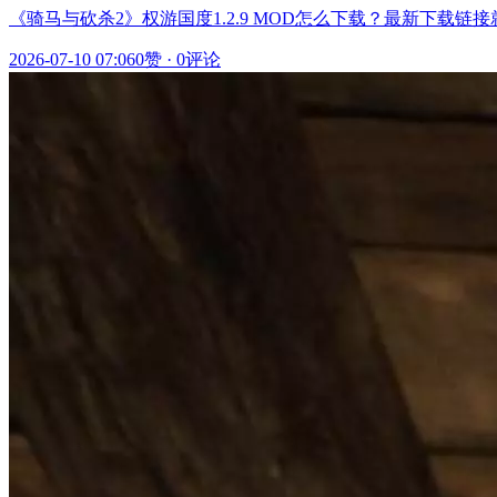
《骑马与砍杀2》权游国度1.2.9 MOD怎么下载？最新下
2026-07-10 07:06
0赞
·
0评论