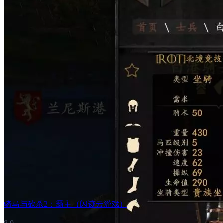
骑马与砍杀2：霸主（闪迹云游戏）
8.0