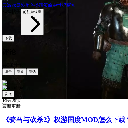
云游戏
冒险
角色扮演
策略
中世纪
写实
3494帖子
前往游戏圈
下载
评论
共0条评论
综合
最新
最热
发送
相关阅读
最新更新
《骑马与砍杀2》权游国度MOD怎么下载？