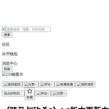
搜索
社区
乐币钱包
消息中心
投稿
返回
--
--
收藏
顶部
说点好听的...
--
--
收藏