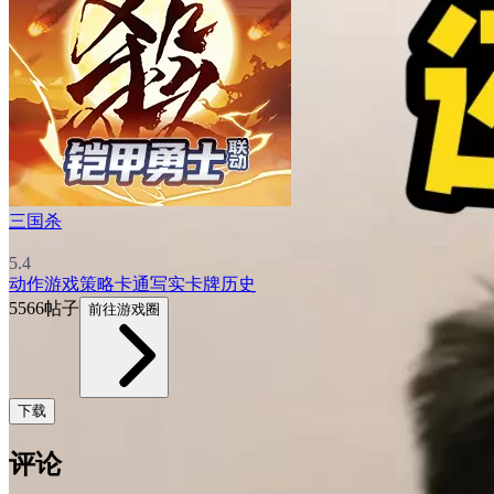
三国杀
5.4
动作游戏
策略
卡通
写实
卡牌
历史
5566帖子
前往游戏圈
下载
评论