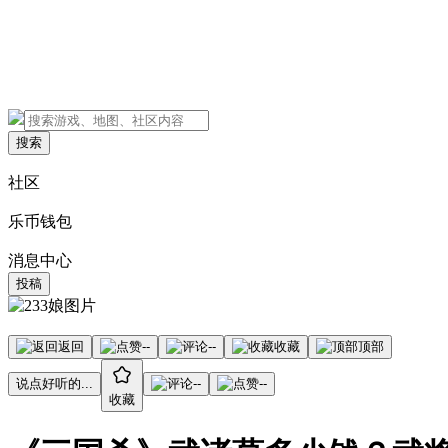
搜索
社区
乐币钱包
消息中心
投稿
返回
--
--
收藏
顶部
说点好听的...
--
--
收藏