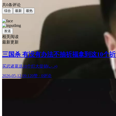
共0条评论
综合
最新
最热
发送
相关阅读
最新更新
三国杀 有没有办法不抽祈福拿到这10个
买武诸葛送10个灯大促销(｡- .•)
2026-05-12 09:12
0赞
·
0评论