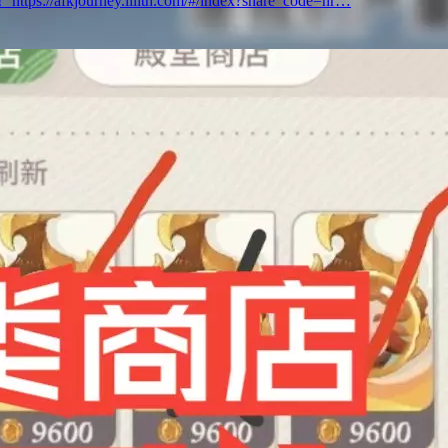
ey.lilith.com/#/index?share_code=hr…