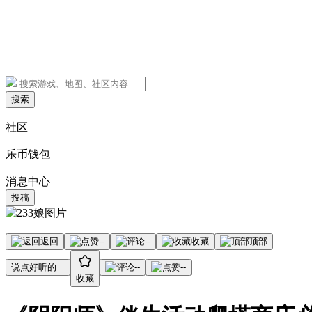
搜索
社区
乐币钱包
消息中心
投稿
返回
--
--
收藏
顶部
说点好听的...
--
--
收藏