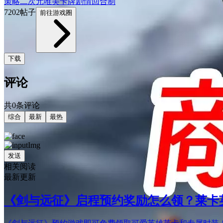
策略
二次元
唯美
卡牌
剧情
回合制
7202帖子
前往游戏圈
下载
评论
共0条评论
综合
最新
最热
发送
相关阅读
最新更新
《剑与远征》启程预约奖励怎么领？莱卡