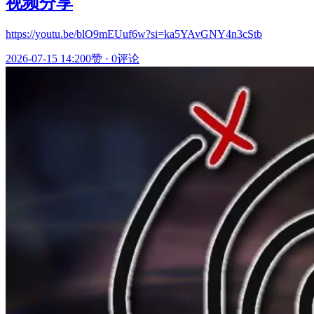
视频分享
https://youtu.be/blO9mEUuf6w?si=ka5YAvGNY4n3cStb
2026-07-15 14:20
0赞
·
0评论