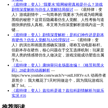
《底特律：变人》‘我要水’暗网秘密真相是什么？游戏
剧情深度解析与仿生人觉醒结局探讨
— 《底特律：变
人》游戏剧情中，一句简单的‘我要水’为何成为暗网最
黑暗的秘密？这背后隐藏着仿生人觉醒、人性考验与道
德抉择的惊人真相。本文将为你深度解析游戏内这一关
键…
《底特律：变人》剧情深度解析：是科幻神作还是剧本
有硬伤？仿生人觉醒与AI伦理探讨
— 《底特律：变
人》的演出和画面质感确实顶级，堪称互动电影标杆。
但剧本存在硬伤，核心问题在于交互选择机制：玩家是
用人类的情感替仿生人做决定，游戏没能成功塑造出属
于A…
《底特律：变人》康纳审问名场面改编！《格茨和黑火
药》28处刺伤动画解析
—
https://www.youtube.com/watch?v=otdLHRYv-xA 动画作者
原简介： 我大概花了5天时间做这个，因为我玩游戏玩
腻了 lol。…
《底特律：变人》兹拉科是谁？兹拉科剧情解析与娱乐
实况 #16
推荐阅读