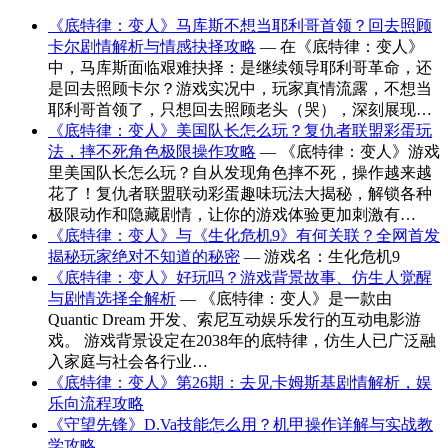
《底特律：变人》马库斯不想当耶利哥首领？回去照顾
卡尔剧情解析与情感抉择攻略
— 在《底特律：变人》
中，马库斯面临艰难抉择：是继续领导耶利哥革命，还
是回去照顾卡尔？游戏实况中，玩家真情流露，不想当
耶利哥首领了，只想回去照顾老头（哭），深刻展现…
《底特律：变人》美国队长怎么玩？复仇者联盟彩蛋玩
法，摔不死角色极限操作攻略
— 《底特律：变人》游戏
里美国队长怎么玩？自从发现角色摔不死，操作越来越
花了！复仇者联盟联动彩蛋趣味玩法大揭秘，解锁各种
极限动作和隐藏剧情，让你的游戏体验更加刺激有…
《底特律：变人》与《生化危机9》有何关联？全网首发
揭秘玩家绝对不知道的秘密
— 游戏名：生化危机9
《底特律：变人》好玩吗？游戏背景故事、仿生人觉醒
与剧情选择全解析
— 《底特律：变人》是一款由
Quantic Dream 开发、索尼互动娱乐发行的互动电影游
戏。 游戏背景设定在2038年的底特律，仿生人已广泛融
入家庭与社会各行业…
《底特律：变人》第26期：去见卡姆斯基剧情解析，娱
乐向流程攻略
《守望先锋》D.Va技能怎么用？机甲操作详解与实战教
学攻略