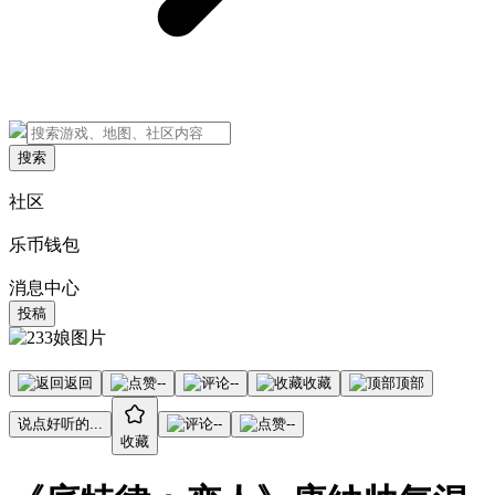
搜索
社区
乐币钱包
消息中心
投稿
返回
--
--
收藏
顶部
说点好听的...
--
--
收藏