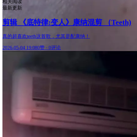
相关阅读
最新更新
剪辑 《底特律:变人》康纳混剪 （Teeth)
真的超喜欢teeth这首歌，尤其是配康纳！
2026-05-04 19:08
0赞
·
0评论