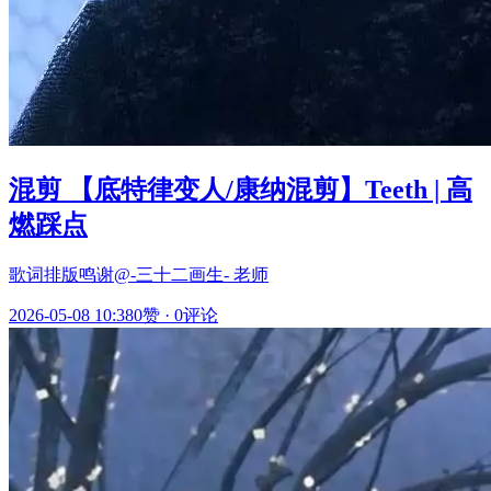
混剪 【底特律变人/康纳混剪】Teeth | 高
燃踩点
歌词排版鸣谢@-三十二画生- 老师
2026-05-08 10:38
0赞
·
0评论