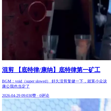
混剪 【底特律/康纳】底特律第一矿工
BGM：void（super slowed） 好久没剪复健一下，就算小众这
康公我也当定了
2026-04-29 09:03
0赞
·
0评论