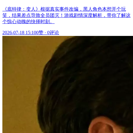
《底特律：变人》根据真实事件改编，黑人角色本想开个玩
笑，结果差点导致全员团灭！游戏剧情深度解析，带你了解这
个惊心动魄的抉择时刻。
2026-07-18 15:10
0赞
·
0评论