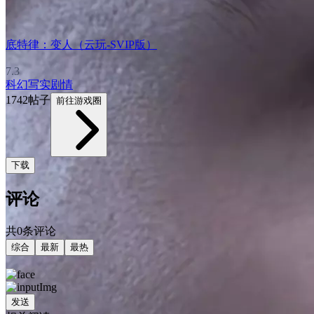
底特律：变人（云玩-SVIP版）
7.3
科幻
写实
剧情
1742帖子
前往游戏圈
下载
评论
共0条评论
综合
最新
最热
发送