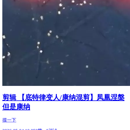
剪辑 【底特律变人/康纳混剪】凤凰涅槃
但是康纳
摸一下