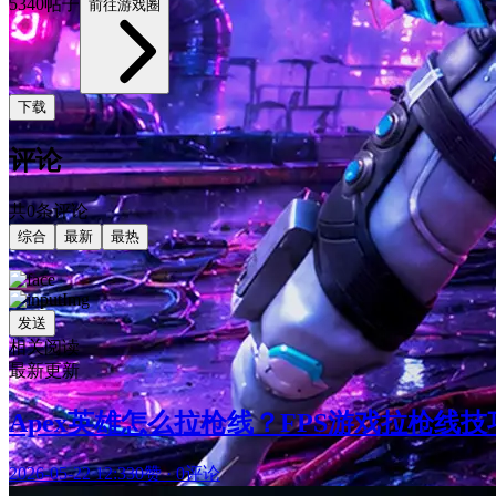
5340帖子
前往游戏圈
下载
评论
共0条评论
综合
最新
最热
发送
相关阅读
最新更新
Apex英雄怎么拉枪线？FPS游戏拉枪
2026-05-22 12:33
0赞
·
0评论