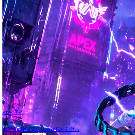
Apex 英雄
9.4
动作游戏
多人
第一人称
欢乐
科幻
射击