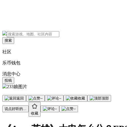
搜索
社区
乐币钱包
消息中心
投稿
返回
--
--
收藏
顶部
说点好听的...
--
--
收藏