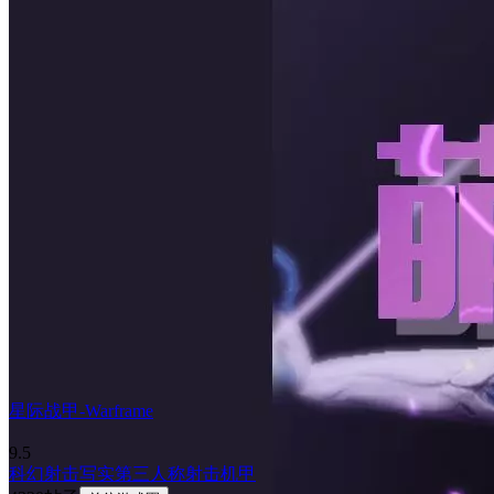
星际战甲-Warframe
9.5
科幻
射击
写实
第三人称射击
机甲