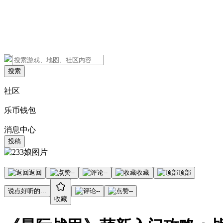
搜索
社区
乐币钱包
消息中心
投稿
返回
--
--
收藏
顶部
说点好听的...
--
--
收藏