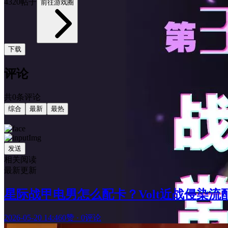
4320帖子
前往游戏圈
下载
评论
共0条评论
综合
最新
最热
发送
相关阅读
最新更新
星际战甲电男怎么配卡？Volt近战侵染流
2026-05-20 14:46
0赞
·
0评论