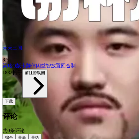
天天三国
8.3
策略
Q版
卡牌
休闲益智
放置
回合制
1832帖子
前往游戏圈
下载
评论
共0条评论
综合
最新
最热