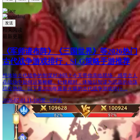
发送
相关阅读
最新更新
《军师请布阵》《三国世界》等2026热门
古代战争游戏排行，SLG策略手游推荐
想体验古代战争的智谋对决吗？今天带你亲临现场，感受古人
在战场中如何运筹帷幄、针锋相对，体验以智谋为武器的动荡
战役挑战。以下是2026年最新火爆的古代战争游戏排行…
2026-07-01 11:10
0赞
·
0评论