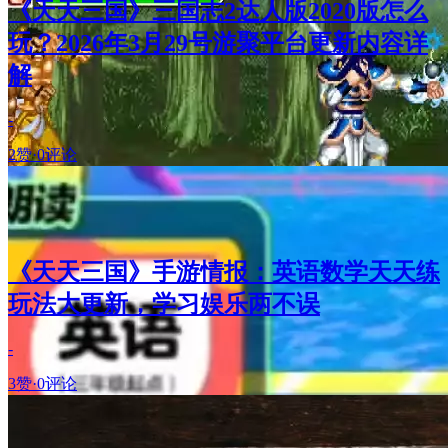
《天天三国》三国志2达人版2020版怎么
玩？2026年3月29号游聚平台更新内容详
解
-
2赞
·
0评论
《天天三国》手游情报：英语数学天天练
玩法大更新，学习娱乐两不误
-
3赞
·
0评论