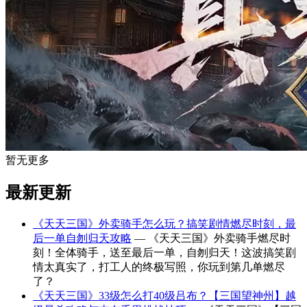
暂无更多
最新更新
《天天三国》外卖骑手怎么玩？搞笑剧情燃尽时刻，最
后一单自刎归天攻略
— 《天天三国》外卖骑手燃尽时
刻！全体骑手，送至最后一单，自刎归天！这波搞笑剧
情太真实了，打工人的终极写照，你玩到第几单燃尽
了？
《天天三国》33级怎么打40级吕布？【三国望神州】越