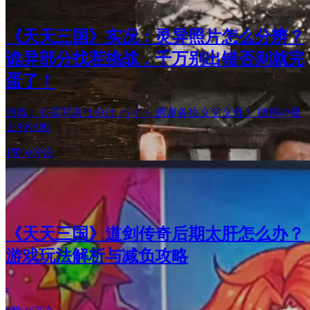
《天天三国》实况：灵异照片怎么分辨？
诡异部分找茬挑战，千万别出错否则就完
蛋了！
游戏：心霊写真仕分け バイト 感谢各位义父义母！ 微博@楼
上的张姐
1赞
·
0评论
《天天三国》道剑传奇后期太肝怎么办？
游戏玩法解析与减负攻略
-