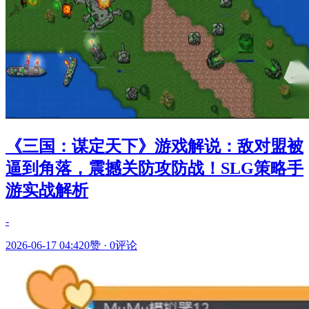
《三国：谋定天下》游戏解说：敌对盟被
逼到角落，震撼关防攻防战！SLG策略手
游实战解析
-
2026-06-17 04:42
0赞
·
0评论