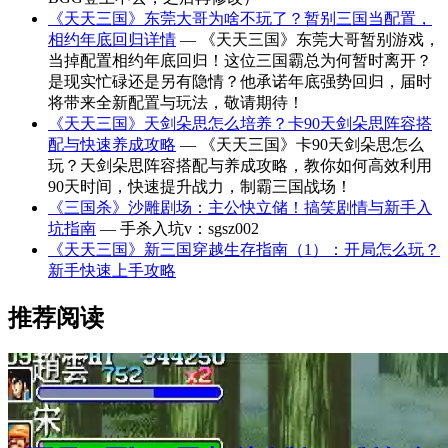
《天天三国》东莞大哥为啥不玩了？暂别三国当配置，
相约年底回归详情
— 《天天三国》东莞大哥暂别游戏，
当掉配置相约年底回归！这位三国霸总为何暂时离开？
是现实忙碌还是另有隐情？他承诺年底强势回归，届时
将带来全新配置与玩法，敬请期待！
《天天三国》天剑朵思怎么培养？卡90天剑朵思阵容搭
配与快速养成攻略
— 《天天三国》卡90天剑朵思怎么
玩？天剑朵思阵容搭配与养成攻略，教你如何高效利用
90天时间，快速提升战力，制霸三国战场！
《三国杀》沙雕剧场：主公快立储！搞笑剧情与新手入
坑指南
— 手杀入坑v：sgsz002
《天天三国》新三国穿越生存指南（1）：开局怎么玩？
新手快速上手攻略
推荐阅读