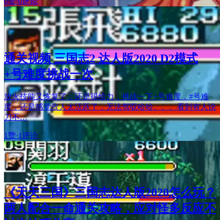
0赞
·
0评论
通关视频 三国志2 达人版2020 D2模式
+号难度挑战一次
放火技能又恢复了，还是很给力，挑战一下+号难度，#号难
度，还是感觉敌人太活跃了，无法驾驭哈哈。。。看到有人说
刀不…
1赞
·
1评论
《天天三国》三国志达人版2020怎么玩？
两人配合一命通关攻略，应对怪多反应不