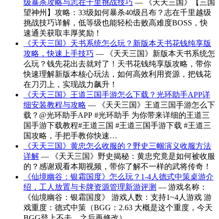
级暴杀攻略与志在千里挑战技巧
— 《天天三国》【三国
望神州】攻略：33级如何暴杀40级吕布？志在千里越级
挑战技巧详解，低等级也能轻松击败高难度BOSS，快
速通关获取丰厚奖励！
《天天三国》天书系统怎么玩？新版本天书花钱纯享版
攻略，快速上手技巧
— 《天天三国》新版本天书系统怎
么玩？钱先花出去就对了！天书花钱纯享版攻略，带你
快速理解新版本核心玩法，如何高效利用资源，把钱花
在刀刃上，实现战力飙升！
《天天三国》王道三国手游怎么下载？光环助手APP详
细安装教程与攻略
— 《天天三国》王道三国手游怎么下
载？@光环助手APP #光环助手 为你带来详细的王道三
国手游下载教程#王道三国 #王道三国手游下载 #王道三
国攻略，手把手教你快速…
《天天三国》黄忠怎么收服的？野史三帼演义收服方法
详解
— 《天天三国》野史揭秘：黄忠究竟是如何被收服
的？感谢观看本期视频，带你了解不一样的武将传奇！
《仙境幽谷：银霜国度》怎么玩？1-4人德式中策桌游介
绍，工人放置与卡牌资源管理新游评测
— 游戏名称：
《仙境幽谷：银霜国度》 游戏人数：支持1~4人游戏 游
戏重度：德式中策（BGG：2.63 大概是这个重度，今天
BGG登上不去，之后再修改）