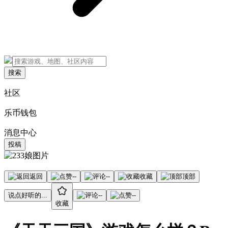
搜索
社区
乐币钱包
消息中心
投稿
返回
--
--
收藏
顶部
说点好听的...
--
--
收藏