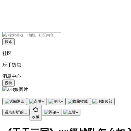
搜索
社区
乐币钱包
消息中心
投稿
返回
--
--
收藏
顶部
说点好听的...
--
--
收藏