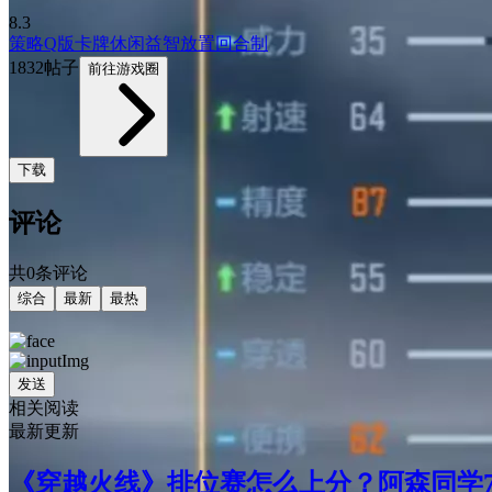
8.3
策略
Q版
卡牌
休闲益智
放置
回合制
1832帖子
前往游戏圈
下载
评论
共0条评论
综合
最新
最热
发送
相关阅读
最新更新
《穿越火线》排位赛怎么上分？阿森同学7