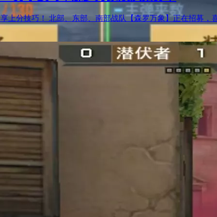
学777)分享上分技巧！ 北部、东部、南部战队【森罗万象】正在招募