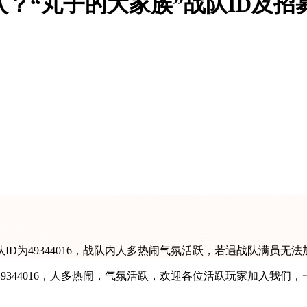
入？“丸子的大家族”战队ID及招
ID为49344016，战队内人多热闹气氛活跃，若遇战队满员无
49344016，人多热闹，气氛活跃，欢迎各位活跃玩家加入我