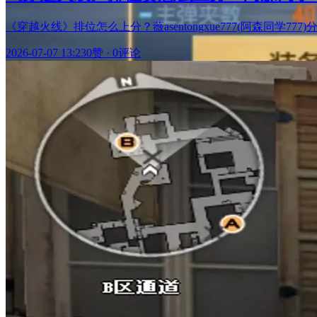
《穿越火线》排位怎么上分？薇asentongxue777(阿森同
2026-07-07 13:23
0赞
·
0评论