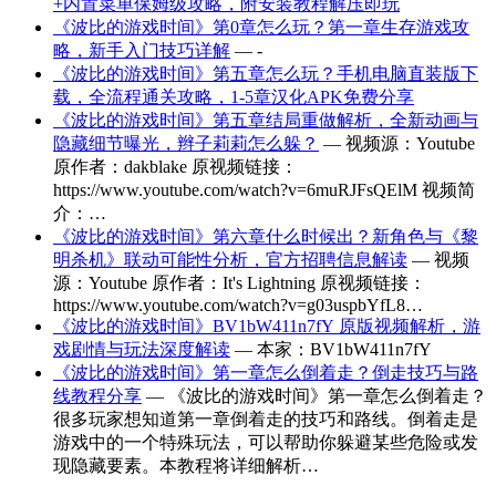
+内置菜单保姆级攻略，附安装教程解压即玩
《波比的游戏时间》第0章怎么玩？第一章生存游戏攻
略，新手入门技巧详解
— -
《波比的游戏时间》第五章怎么玩？手机电脑直装版下
载，全流程通关攻略，1-5章汉化APK免费分享
《波比的游戏时间》第五章结局重做解析，全新动画与
隐藏细节曝光，辫子莉莉怎么躲？
— 视频源：Youtube
原作者：dakblake 原视频链接：
https://www.youtube.com/watch?v=6muRJFsQElM 视频简
介：…
《波比的游戏时间》第六章什么时候出？新角色与《黎
明杀机》联动可能性分析，官方招聘信息解读
— 视频
源：Youtube 原作者：It's Lightning 原视频链接：
https://www.youtube.com/watch?v=g03uspbYfL8…
《波比的游戏时间》BV1bW411n7fY 原版视频解析，游
戏剧情与玩法深度解读
— 本家：BV1bW411n7fY
《波比的游戏时间》第一章怎么倒着走？倒走技巧与路
线教程分享
— 《波比的游戏时间》第一章怎么倒着走？
很多玩家想知道第一章倒着走的技巧和路线。倒着走是
游戏中的一个特殊玩法，可以帮助你躲避某些危险或发
现隐藏要素。本教程将详细解析…