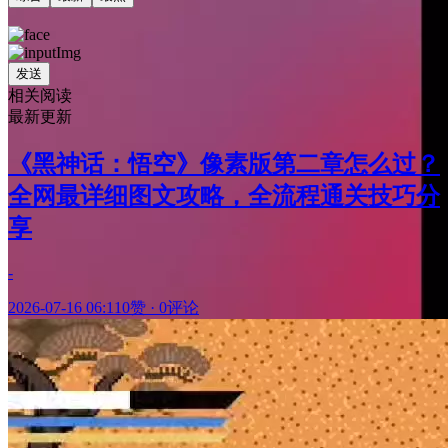
发送
相关阅读
最新更新
《黑神话：悟空》像素版第二章怎么过？
全网最详细图文攻略，全流程通关技巧分
享
-
2026-07-16 06:11
0赞
·
0评论