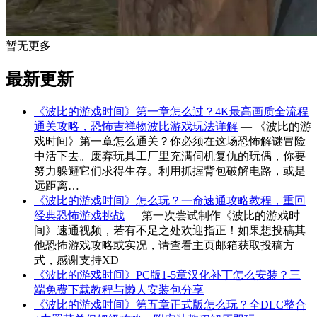
暂无更多
最新更新
《波比的游戏时间》第一章怎么过？4K最高画质全流程
通关攻略，恐怖吉祥物波比游戏玩法详解
— 《波比的游
戏时间》第一章怎么通关？你必须在这场恐怖解谜冒险
中活下去。废弃玩具工厂里充满伺机复仇的玩偶，你要
努力躲避它们求得生存。利用抓握背包破解电路，或是
远距离…
《波比的游戏时间》怎么玩？一命速通攻略教程，重回
经典恐怖游戏挑战
— 第一次尝试制作《波比的游戏时
间》速通视频，若有不足之处欢迎指正！如果想投稿其
他恐怖游戏攻略或实况，请查看主页邮箱获取投稿方
式，感谢支持XD
《波比的游戏时间》PC版1-5章汉化补丁怎么安装？三
端免费下载教程与懒人安装包分享
《波比的游戏时间》第五章正式版怎么玩？全DLC整合