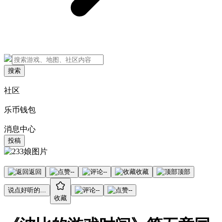
搜索
社区
乐币钱包
消息中心
投稿
返回
--
--
收藏
顶部
说点好听的...
--
--
收藏