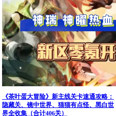
《茶叶蛋大冒险》新主线关卡速通攻略：
隐藏关、镜中世界、猫猫有点怪、黑白世
界全收集（合计406关）