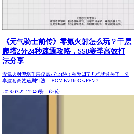
《元气骑士前传》零氪火射怎么玩？千层
爬塔2分24秒速通攻略，SS8赛季高效打
法分享
零氪火射爬塔千层仅需2分24秒！稍微凹了几把就通关了，分
享这套高效速刷打法。 BGM:BV1b9G3zFEM7
2026-07-22 17:34
0赞
·
0评论