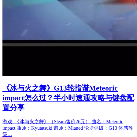
《冰与火之舞》G13轮指谱Meteoric
impact怎么过？半小时速通攻略与键盘配
置分享
游戏: 《冰与火之舞》（Steam售价26元） 曲名：Meteoric
impact 曲师：Kyutatsuki 谱师：Mianed 论坛评级：G13 体感等
级…