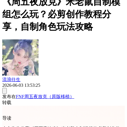
《周五夜放克》米老鼠自制模
组怎么玩？必剪创作教程分
享，自制角色玩法攻略
流浪往生
2026-06-03 13:53:25
发布在
FNF周五夜放克（原版移植）
转载
导读