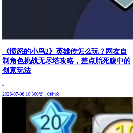
《愤怒的小鸟2》英雄传怎么玩？网友自
制角色挑战无尽塔攻略，差点胎死腹中的
创意玩法
-
2026-07-08 10:36
0赞
·
0评论