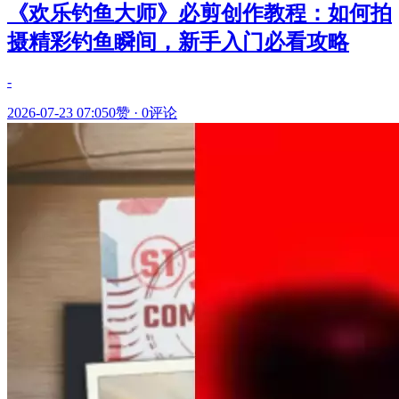
《欢乐钓鱼大师》必剪创作教程：如何拍
摄精彩钓鱼瞬间，新手入门必看攻略
-
2026-07-23 07:05
0赞
·
0评论