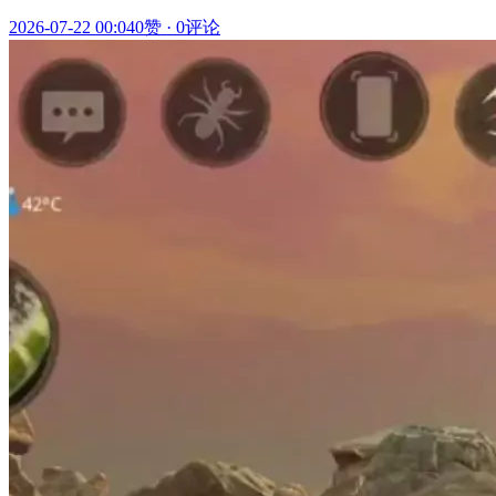
2026-07-22 00:04
0赞
·
0评论