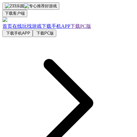
下载客户端
首页
在线玩
找游戏
下载手机APP
下载PC版
下载手机APP
下载PC版