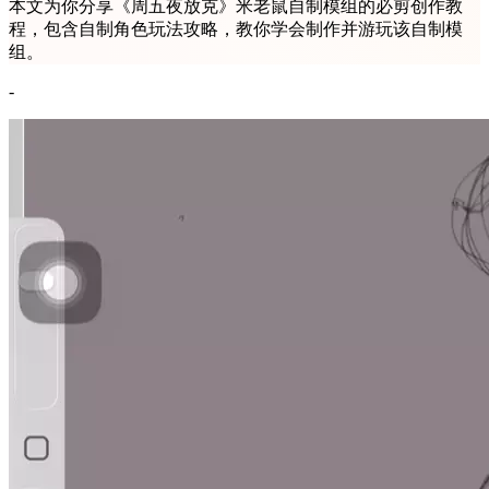
本文为你分享《周五夜放克》米老鼠自制模组的必剪创作教
程，包含自制角色玩法攻略，教你学会制作并游玩该自制模
组。
-