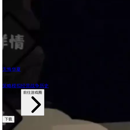
无悔华夏
9.0
策略
模拟经营
战争
历史
3693帖子
前往游戏圈
下载