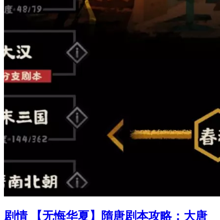
剧情 【无悔华夏】隋唐剧本攻略：大唐