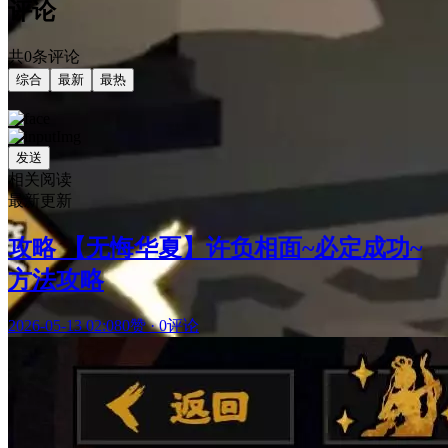
评论
共0条评论
综合
最新
最热
发送
相关阅读
最新更新
攻略 【无悔华夏】许负相面~必定成功~
方法攻略
2026-05-13 02:08
0赞
·
0评论