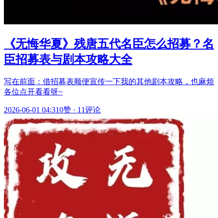
《无悔华夏》残唐五代名臣怎么招募？名
臣招募表与剧本攻略大全
写在前面：借招募表顺便宣传一下我的其他剧本攻略，也麻烦
各位点开看看呀~
2026-06-01 04:31
0赞
·
11评论