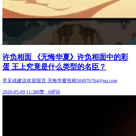
许负相面 《无悔华夏》许负相面中的彩
蛋 王上究竟是什么类型的名臣？
意见或建议欢迎留言 无悔华夏投稿584976764@qq.com
2026-05-09 11:38
0赞
·
0评论