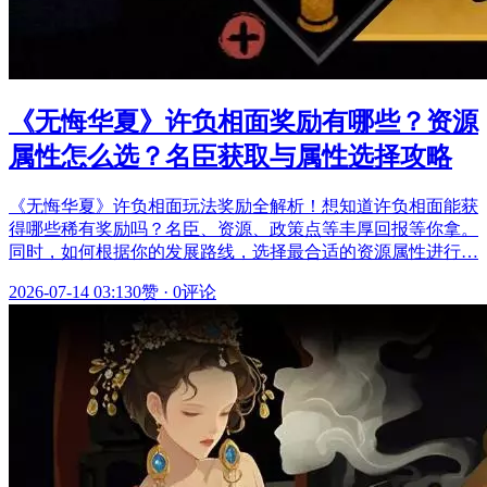
《无悔华夏》许负相面奖励有哪些？资源
属性怎么选？名臣获取与属性选择攻略
《无悔华夏》许负相面玩法奖励全解析！想知道许负相面能获
得哪些稀有奖励吗？名臣、资源、政策点等丰厚回报等你拿。
同时，如何根据你的发展路线，选择最合适的资源属性进行…
2026-07-14 03:13
0赞
·
0评论