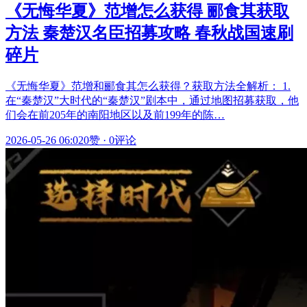
《无悔华夏》范增怎么获得 郦食其获取
方法 秦楚汉名臣招募攻略 春秋战国速刷
碎片
《无悔华夏》范增和郦食其怎么获得？获取方法全解析： 1.
在“秦楚汉”大时代的“秦楚汉”剧本中，通过地图招募获取，他
们会在前205年的南阳地区以及前199年的陈…
2026-05-26 06:02
0赞
·
0评论