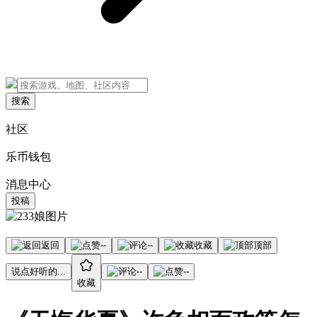
搜索
社区
乐币钱包
消息中心
投稿
返回
--
--
收藏
顶部
说点好听的...
--
--
收藏