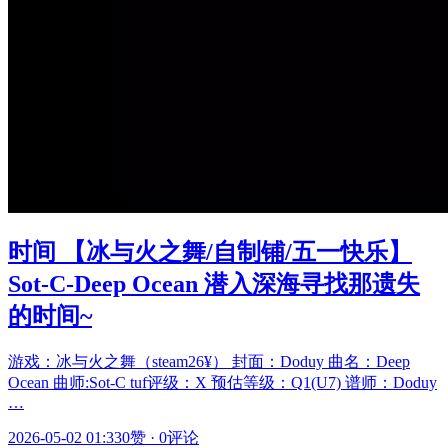
时间 【冰与火之舞/自制铺/五一快乐】
Sot-C-Deep Ocean 潜入深海寻找那遗失
的时间~
游戏：冰与火之舞（steam26¥） 封面：Doduy 曲名：Deep
Ocean 曲师:Sot-C tuf评级：X 预估等级：Q1(U7) 谱师：Doduy
…
2026-05-02 01:33
0赞
·
0评论