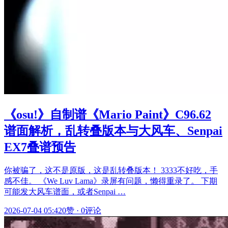
《osu!》自制谱《Mario Paint》C96.62
谱面解析，乱转叠版本与大风车、Senpai
EX7叠谱预告
你被骗了，这不是原版，这是乱转叠版本！ 3333不好吃，手
感不佳。 《We Luv Lama》录屏有问题，懒得重录了。 下期
可能发大风车谱面，或者Senpai …
2026-07-04 05:42
0赞
·
0评论