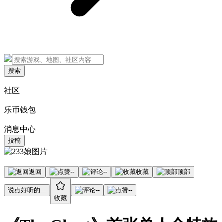
搜索
社区
乐币钱包
消息中心
投稿
返回
--
--
收藏
顶部
说点好听的...
--
--
收藏