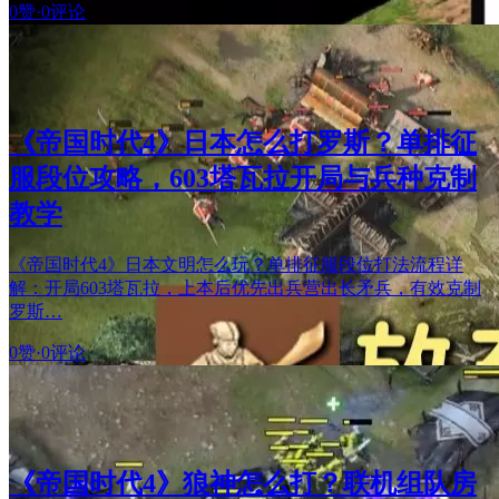
0赞
·
0评论
《帝国时代4》日本怎么打罗斯？单排征
服段位攻略，603塔瓦拉开局与兵种克制
教学
《帝国时代4》日本文明怎么玩？单排征服段位打法流程详
解：开局603塔瓦拉，上本后优先出兵营出长矛兵，有效克制
罗斯…
0赞
·
0评论
《帝国时代4》狼神怎么打？联机组队房