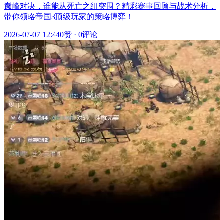
巅峰对决，谁能从死亡之组突围？精彩赛事回顾与战术分析，
带你领略帝国3顶级玩家的策略博弈！
2026-07-07 12:44
0赞
·
0评论