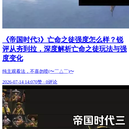
《帝国时代3》亡命之徒强度怎么样？锐
评从夯到拉，深度解析亡命之徒玩法与强
度变化
纯主观看法，不喜勿喷(〜￣△￣)〜
2026-07-14 14:07
0赞
·
0评论