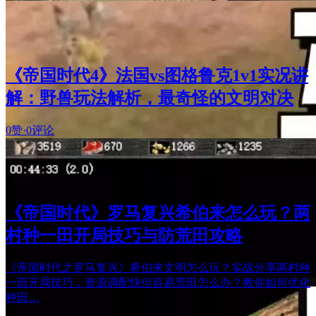
《帝国时代4》法国vs图格鲁克1v1实况讲
解：野兽玩法解析，最奇怪的文明对决
0赞
·
0评论
《帝国时代》罗马复兴希伯来怎么玩？两
村种一田开局技巧与防荒田攻略
《帝国时代之罗马复兴》希伯来文明怎么玩？实战分享两村种
一田开局技巧，资源调配快但容易荒田怎么办？教你如何优化
种田…