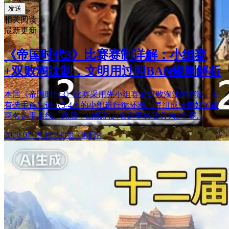
发送
相关阅读
最新更新
《帝国时代3》比赛赛制详解：小组赛
+双败淘汰制，文明用过即BAN规则解析
本届《帝国时代3》比赛采用先小组赛后双败淘汰的赛制。所
有选手首先进入3-4人的小组进行循环赛，每组成绩最好的前
两名选手出线。此后，出线的24名选手将被分为3个赛…
2026-07-19 12:23
0赞
·
0评论