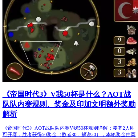
《帝国时代3》V我50杯是什么？AOT战
队队内赛规则、奖金及印加文明额外奖励
解析
《帝国时代3》AOT战队队内赛V我50杯规则详解：凑齐2人即
可开赛，胜者获得50奖金（败者30，解说20），本轮奖金由莫