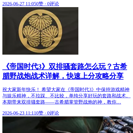
2026-06-27 11:05
0赞
·
0评论
《帝国时代3》双排骚套路怎么玩？古希
腊野战炮战术详解，快速上分攻略分享
祝大家新年快乐！ 希望大家在《帝国时代3》中保持游戏精神
与娱乐精神，不拉踩、不比较，单纯分享好玩的套路和战术。
本期带来双排骚套路——古希腊掌管野战炮的神，教你…
2026-06-23 11:11
0赞
·
0评论