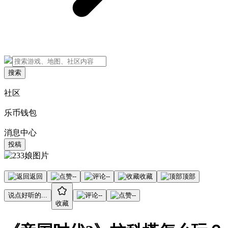
搜索
社区
乐币钱包
消息中心
投稿
返回
--
--
收藏
顶部
说点好听的...
--
--
收藏