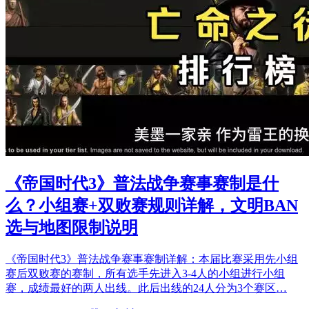
《帝国时代3》普法战争赛事赛制是什
么？小组赛+双败赛规则详解，文明BAN
选与地图限制说明
《帝国时代3》普法战争赛事赛制详解：本届比赛采用先小组
赛后双败赛的赛制，所有选手先进入3-4人的小组进行小组
赛，成绩最好的两人出线。此后出线的24人分为3个赛区…