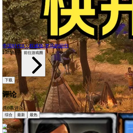
帝国时代II：权威版-罗马的回归
2585帖子
前往游戏圈
下载
评论
共0条评论
综合
最新
最热