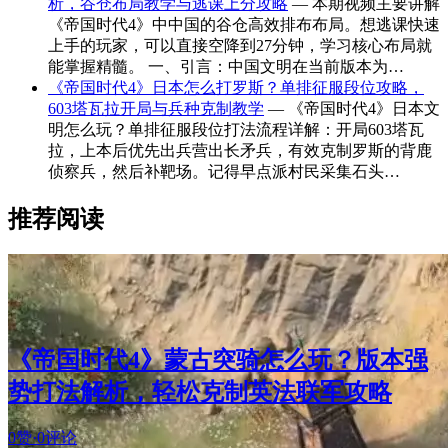
析，谷仓布局教学与逃课上分攻略
— 本期视频主要讲解
《帝国时代4》中中国的谷仓高效排布布局。想逃课快速
上手的玩家，可以直接空降到27分钟，学习核心布局就
能掌握精髓。 一、引言：中国文明在当前版本为…
《帝国时代4》日本怎么打罗斯？单排征服段位攻略，
603塔瓦拉开局与兵种克制教学
— 《帝国时代4》日本文
明怎么玩？单排征服段位打法流程详解：开局603塔瓦
拉，上本后优先出兵营出长矛兵，有效克制罗斯的背鹿
侦察兵，然后补靶场。记得早点派村民采集石头…
推荐阅读
《帝国时代4》蒙古突骑怎么玩？版本强
势打法解析，轻松克制英法联军攻略
0赞
·
0评论