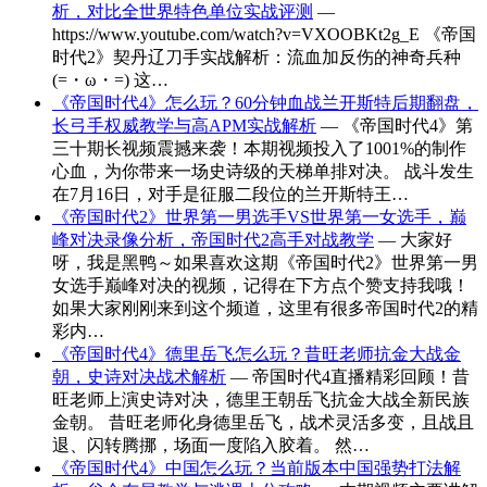
析，对比全世界特色单位实战评测
—
https://www.youtube.com/watch?v=VXOOBKt2g_E 《帝国
时代2》契丹辽刀手实战解析：流血加反伤的神奇兵种
(=・ω・=) 这…
《帝国时代4》怎么玩？60分钟血战兰开斯特后期翻盘，
长弓手权威教学与高APM实战解析
— 《帝国时代4》第
三十期长视频震撼来袭！本期视频投入了1001%的制作
心血，为你带来一场史诗级的天梯单排对决。 战斗发生
在7月16日，对手是征服二段位的兰开斯特王…
《帝国时代2》世界第一男选手VS世界第一女选手，巅
峰对决录像分析，帝国时代2高手对战教学
— 大家好
呀，我是黑鸭～如果喜欢这期《帝国时代2》世界第一男
女选手巅峰对决的视频，记得在下方点个赞支持我哦！
如果大家刚刚来到这个频道，这里有很多帝国时代2的精
彩内…
《帝国时代4》德里岳飞怎么玩？昔旺老师抗金大战金
朝，史诗对决战术解析
— 帝国时代4直播精彩回顾！昔
旺老师上演史诗对决，德里王朝岳飞抗金大战全新民族
金朝。 昔旺老师化身德里岳飞，战术灵活多变，且战且
退、闪转腾挪，场面一度陷入胶着。 然…
《帝国时代4》中国怎么玩？当前版本中国强势打法解