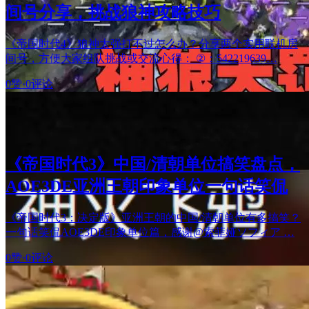
间号分享，挑战狼神攻略技巧
《帝国时代4》狼神太强打不过怎么办？分享两个实用联机房
间号，方便大家组队挑战或交流心得： ②：542219639…
0赞
·
0评论
《帝国时代3》中国/清朝单位搞笑盘点，
AOE3DE亚洲王朝印象单位一句话笑侃
《帝国时代3：决定版》亚洲王朝的中国/清朝单位有多搞笑？
一句话笑侃AOE3DE印象单位篇，感谢@索菲娅ソフィア …
0赞
·
0评论