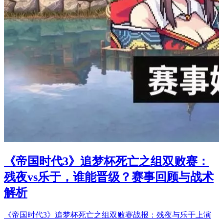
《帝国时代3》追梦杯死亡之组双败赛：
残夜vs乐于，谁能晋级？赛事回顾与战术
解析
《帝国时代3》追梦杯死亡之组双败赛战报：残夜与乐于上演