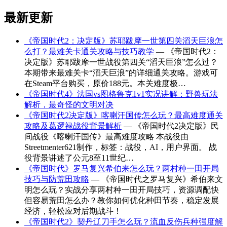
最新更新
《帝国时代2：决定版》苏耶跋摩一世第四关滔天巨浪怎
么打？最难关卡通关攻略与技巧教学
— 《帝国时代2：
决定版》苏耶跋摩一世战役第四关“滔天巨浪”怎么过？
本期带来最难关卡“滔天巨浪”的详细通关攻略。游戏可
在Steam平台购买，原价188元。本关难度极…
《帝国时代4》法国vs图格鲁克1v1实况讲解：野兽玩法
解析，最奇怪的文明对决
《帝国时代2决定版》喀喇汗国传怎么玩？最高难度通关
攻略及葛逻禄战役背景解析
— 《帝国时代2决定版》民
间战役《喀喇汗国传》最高难度攻略 本战役由
Streetmenter621制作，标签：战役，AI，用户界面。 战
役背景讲述了公元8至11世纪…
《帝国时代》罗马复兴希伯来怎么玩？两村种一田开局
技巧与防荒田攻略
— 《帝国时代之罗马复兴》希伯来文
明怎么玩？实战分享两村种一田开局技巧，资源调配快
但容易荒田怎么办？教你如何优化种田节奏，稳定发展
经济，轻松应对后期战斗！
《帝国时代2》契丹辽刀手怎么玩？流血反伤兵种强度解