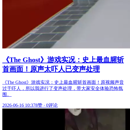
《The Ghost》游戏实况：史上最血腥斩
首画面！原声太吓人已变声处理
《The Ghost》游戏实况：史上最血腥斩首画面！原视频声音
过于吓人，所以我进行了变声处理，带大家安全体验恐怖氛
围。
2026-06-16 10:37
8赞
·
0评论