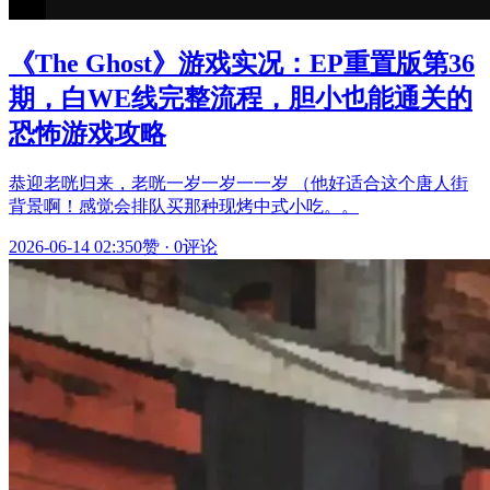
《The Ghost》游戏实况：EP重置版第36
期，白WE线完整流程，胆小也能通关的
恐怖游戏攻略
恭迎老咣归来，老咣一岁一岁一一岁 （他好适合这个唐人街
背景啊！感觉会排队买那种现烤中式小吃。。
2026-06-14 02:35
0赞
·
0评论