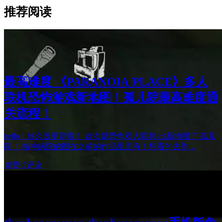
推荐阅读
最高难度 《PARANOIA PLACE》多人
联机恐怖游戏新地图！孤儿院最高难度通
关流程！
hello！好久没更新啦！ 这次是恐怖双人联机 出新地图了 孤儿
院！ 精神病院的图在之前的作品里面有！想看的去作…
18赞
·
5评论