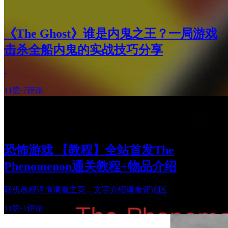
《The Ghost》谁是内鬼之王？一局游戏
击杀全船内鬼的实战技巧分享
-
11赞
·
7评论
恐怖游戏 【教程】全站首发The
Phenomenon通关教程+物品介绍
联机教程详情请看主页，文字介绍请看评论区
11赞
·
1评论