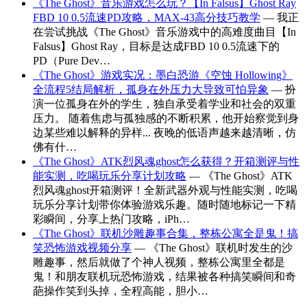
《The Ghost》音乐游戏怎么玩？【In Falsus】Ghost Ray
FBD 10 0.5流速PD攻略，MAX-43高分技巧教学
— 我正
在尝试挑战《The Ghost》音乐游戏中的高难度曲目【In
Falsus】Ghost Ray，目标是达成FBD 10 0.5流速下的
PD（Pure Dev…
《The Ghost》游戏实况：墨白恐游《空蚀 Hollowing》
全流程5结局解析，孤身在外压力大导致可怕异象
— 扮
演一位孤身在外的学生，独自承受着学业和社会的双重
压力。 随着焦虑与孤独感的不断积累，他开始察觉到身
边某些难以解释的异样... 夜晚的低语声越来越清晰，仿
佛有什…
《The Ghost》ATK烈风魂ghost怎么获得？开箱测评与性
能实测，吃喝玩乐分享计划攻略
— 《The Ghost》ATK
烈风魂ghost开箱测评！全新武器外观与性能实测，吃喝
玩乐分享计划带你体验游戏乐趣。随时随地标记一下精
彩瞬间，分享上热门攻略，iPh…
《The Ghost》联机沙雕趣事合集，整栋公寓全是鬼！搞
笑恐怖游戏视频分享
— 《The Ghost》联机时发生的沙
雕趣事，然后就做了个神人视频，整栋公寓里全都是
鬼！和朋友联机玩恐怖游戏，结果被各种搞笑瞬间和奇
葩操作笑到头掉，全程高能，胆小…