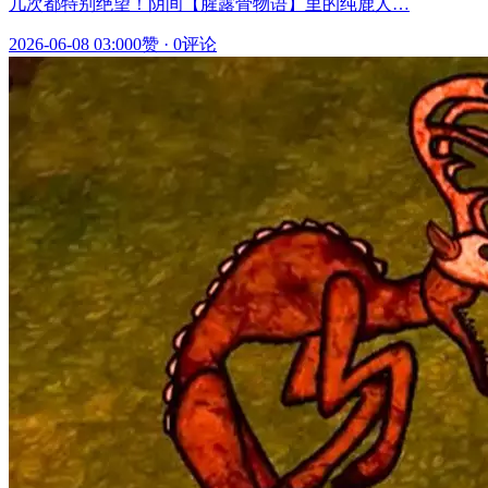
几次都特别绝望！阴间【腥露骨物语】里的纯鹿人…
2026-06-08 03:00
0赞
·
0评论