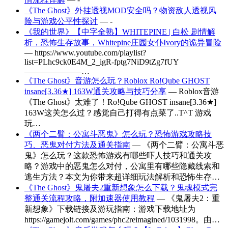
《The Ghost》外挂透视MOD安全吗？物资敌人透视风
险与游戏公平性探讨
— -
《我的世界》【中字全熟】WHITEPINE | 白松 剧情解
析，恐怖生存故事，Whitepine庄园女仆Ivory的诡异冒险
— https://www.youtube.com/playlist?
list=PLhc9ck0E4M_2_igR-fptg7NiD9tZg7fUY
———————…
《The Ghost》音游怎么玩？Roblox Ro!Qube GHOST
insane[3.36★] 163W通关攻略与技巧分享
— Roblox音游
《The Ghost》太难了！Ro!Qube GHOST insane[3.36★]
163W这关怎么过？感觉自己打得有点菜了..T^T 游戏
玩…
《两个二臂：公寓斗恶鬼》怎么玩？恐怖游戏攻略技
巧、恶鬼对付方法及通关指南
— 《两个二臂：公寓斗恶
鬼》怎么玩？这款恐怖游戏有哪些吓人技巧和通关攻
略？游戏中的恶鬼怎么对付，公寓里有哪些隐藏线索和
逃生方法？本文为你带来超详细玩法解析和恐怖生存…
《The Ghost》鬼屠夫2重新想象怎么下载？鬼魂模式完
整通关流程攻略，附加速器使用教程
— 《鬼屠夫2：重
新想象》下载链接及游玩指南：游戏下载地址为
https://gamejolt.com/games/phc2reimagined/1031998。由…