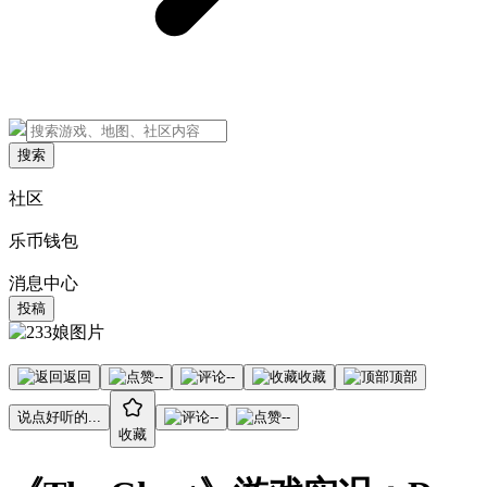
搜索
社区
乐币钱包
消息中心
投稿
返回
--
--
收藏
顶部
说点好听的...
--
--
收藏