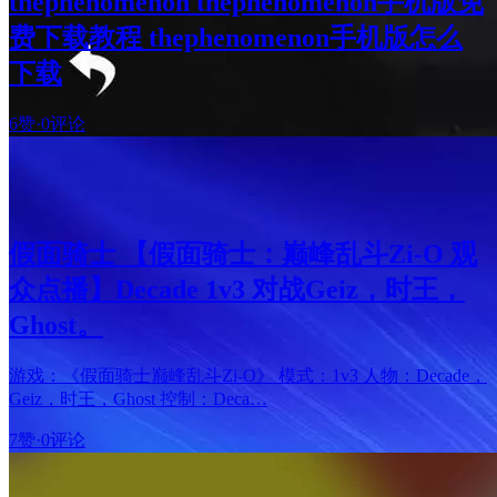
thephenomenon thephenomenon手机版免
费下载教程 thephenomenon手机版怎么
下载
6赞
·
0评论
假面骑士 【假面骑士：巅峰乱斗Zi-O 观
众点播】Decade 1v3 对战Geiz，时王，
Ghost。
游戏：《假面骑士巅峰乱斗Zi-O》 模式：1v3 人物：Decade，
Geiz，时王，Ghost 控制：Deca…
7赞
·
0评论