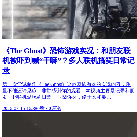
《The Ghost》恐怖游戏实况：和朋友联
机被吓到喊“干嘛”？多人联机搞笑日常记
录
第一次尝试制作《The Ghost》这款恐怖游戏的实况内容，质
量不佳还请见谅，非常感谢你的观看！本视频主要是记录和朋
友一起联机游玩的日常。 时隔许久，终于又和朋…
2026-07-15 16:38
0赞
·
0评论