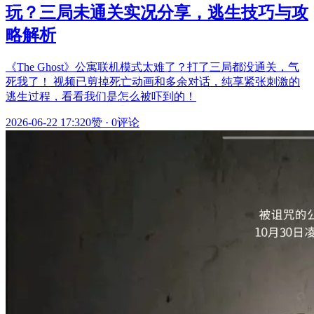
玩？三局未通关实况分享，逃生技巧与攻
略解析
《The Ghost》公寓联机模式太难了？打了三局都没通关，气
死我了！ 视频已剪掉死亡动画和多余对话，纯享紧张刺激的
逃生过程，看看我们是怎么被吓到的！
2026-06-22 17:32
0赞
·
0评论