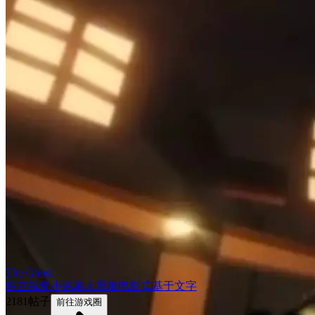
The Ghost
独立
视觉小说
单人
黑暗
电影式
基于文字
2181帖子
前往游戏圈