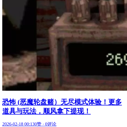
恐怖 (恶魔轮盘赌）无尽模式体验！更多
道具与玩法，顺风拿下提现！
2026-02-18 00:13
0赞
·
0评论