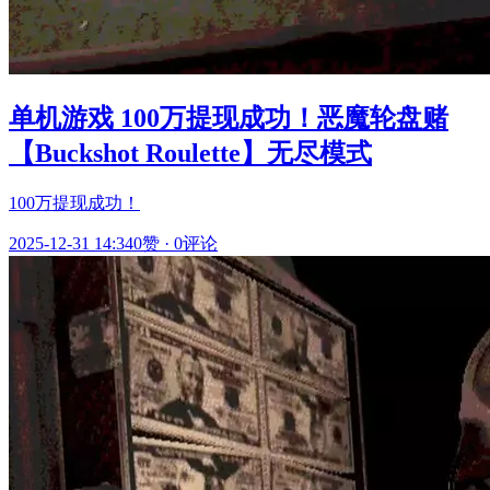
单机游戏 100万提现成功！恶魔轮盘赌
【Buckshot Roulette】无尽模式
100万提现成功！
2025-12-31 14:34
0赞
·
0评论