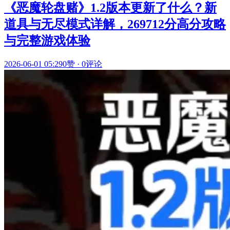
《恶魔轮盘赌》1.2版本更新了什么？新
道具与无尽模式详解，269712分高分攻略
与完整游戏体验
2026-06-01 05:29
0赞
·
0评论