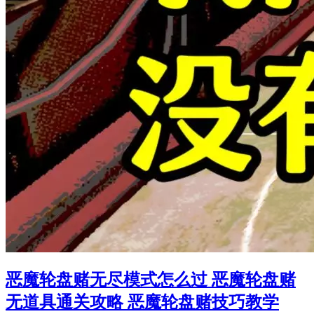
恶魔轮盘赌无尽模式怎么过 恶魔轮盘赌
无道具通关攻略 恶魔轮盘赌技巧教学