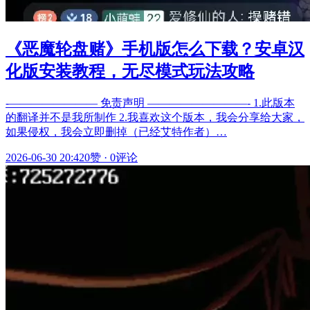
《恶魔轮盘赌》手机版怎么下载？安卓汉
化版安装教程，无尽模式玩法攻略
-———————— 免责声明 —————————- 1.此版本
的翻译并不是我所制作 2.我喜欢这个版本，我会分享给大家，
如果侵权，我会立即删掉（已经艾特作者）…
2026-06-30 20:42
0赞
·
0评论