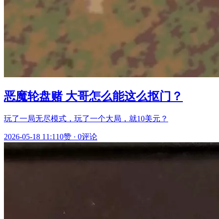
恶魔轮盘赌 大哥怎么能这么抠门？
玩了一局无尽模式，玩了一个大局，就10美元？
2026-05-18 11:11
0赞
·
0评论