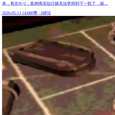
米，有次N=2，其他情况估计就无法坚持到下一轮了，就…
2026-05-13 14:08
0赞
·
0评论