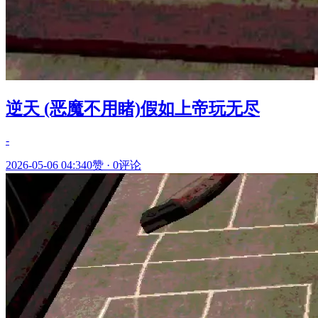
逆天 (恶魔不用睹)假如上帝玩无尽
-
2026-05-06 04:34
0赞
·
0评论