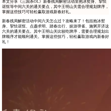
本文分享《三国杀OL》新春残局解密活动里抱冰熨身、挈怯
诓恇等中间六关的通关要点，其中王明山关需合理规划牌序，
掌握这些技巧可轻松赢取游戏新春好礼。
新春残局解密活动中间六关怎么过？攻略来了！包括抱冰熨
身、挈怯诓恇、点盏求明、踏春出行、娱游弹雀、施粥开济这
六关的通关要点。其中王明山关比较吃牌序，需要合理规划出
牌顺序才能顺利通关。掌握这些技巧，轻松赢取游戏内新春好
礼！