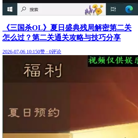
《三国杀OL》夏日盛典残局解密第二关
怎么过？第二关通关攻略与技巧分享
2026-07-06 10:15
0赞
·
0评论