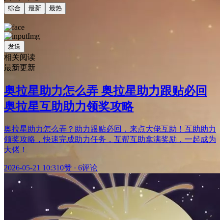
综合
最新
最热
发送
相关阅读
最新更新
奥拉星助力怎么弄 奥拉星助力跟贴必回
奥拉星互助助力领奖攻略
奥拉星助力怎么弄？助力跟贴必回，来点大佬互助！互助助力
领奖攻略，快速完成助力任务，互帮互助拿满奖励，一起成为
大佬！
2026-05-21 10:31
0赞
·
6评论