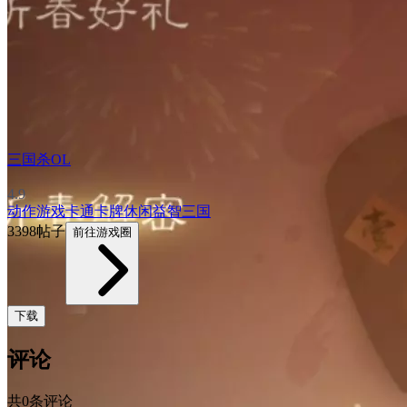
三国杀OL
4.9
动作游戏
卡通
卡牌
休闲益智
三国
3398帖子
前往游戏圈
下载
评论
共0条评论