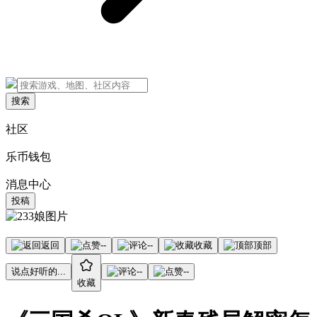
搜索
社区
乐币钱包
消息中心
投稿
返回
--
--
收藏
顶部
说点好听的...
--
--
收藏