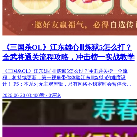
《三国杀OL》江东雄心Ⅲ炼狱5怎么打？
全武将通关流程攻略，冲击榜一实战教学
《三国杀OL》江东雄心Ⅲ炼狱5怎么过？冲击通关榜一全流
程，将持续更新，第一视角带你体验江东Ⅲ炼狱5的难度设
计！ PS：本系列无主观剪辑，只有网络不稳定时会暂停录…
2026-06-20 03:40
0赞
·
0评论