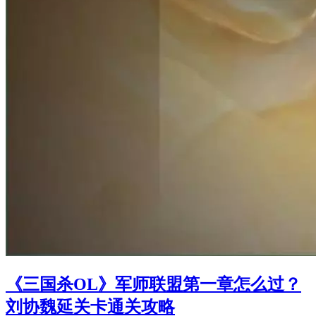
《三国杀OL》军师联盟第一章怎么过？
刘协魏延关卡通关攻略