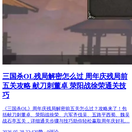
三国杀OL残局解密怎么过 周年庆残局前
五关攻略 献刀刺董卓 荥阳战徐荣通关技
巧
《三国杀OL》周年庆残局解密前五关怎么过？攻略来了！包
括献刀刺董卓、荥阳战徐荣、六军齐伐吴、五路平西蜀、魏吴
战石亭五关，详细通关步骤与技巧助你轻松赢取周年庆好礼…
2026-05-28 22:42
0赞
·
0评论