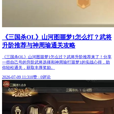
《三国杀OL》山河图噩梦1怎么打？武将
升阶推荐与神周瑜通关攻略
《三国杀OL》山河图噩梦1怎么过？武将升阶推荐来了！分享
一些自己号的升阶武将选择和神周瑜打噩梦1的实战心得，助
你轻松通关，获取丰厚奖励。
2026-07-09 11:31
0赞
·
0评论