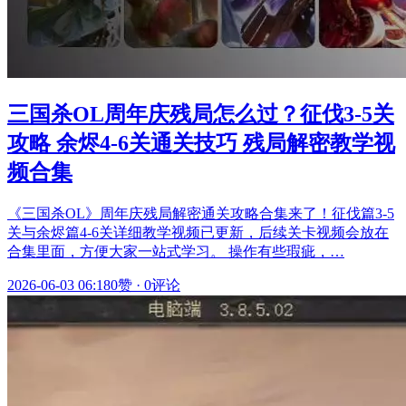
三国杀OL周年庆残局怎么过？征伐3-5关
攻略 余烬4-6关通关技巧 残局解密教学视
频合集
《三国杀OL》周年庆残局解密通关攻略合集来了！征伐篇3-5
关与余烬篇4-6关详细教学视频已更新，后续关卡视频会放在
合集里面，方便大家一站式学习。 操作有些瑕疵，…
2026-06-03 06:18
0赞
·
0评论