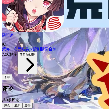
阴阳师
9.1
策略
二次元
唯美
卡牌
剧情
回合制
7202帖子
前往游戏圈
下载
评论
共0条评论
综合
最新
最热