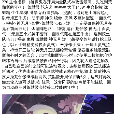
220 生命指标 （确保鬼吞开局为全队式神攻击最高，先吃到荒
骷髅的守护） 荒骷髅 轮入道 生生生 大于145速 生命指标 泷
蚌精 生生暴/爆 满暴 治疗量指标 （选配，遇到挖土阵容也可
以考虑五手泷） 阴阳师 神乐 续命+疾风 🌟整体配速： 面灵气
＞禅镜>神无月>鬼吞>荒骷髅>145＞泷 （一定要确保神无月在
鬼吞前面行动） 🌟翻牌思路： 禅镜 鬼吞 荒骷髅 神无月 面灵
气 （无脑五个式神不变阵，面灵气藏在第五手出） 遇到挖土
队伍↓↓↓ 禅镜 鬼吞 荒骷髅 神无月 泷 （想要变阵的话打挖土队
也可以五手蚌精泷替换面灵气） 🌟操作手法： 开局面灵气拉
条，禅镜开三技能 神无月三技能给荒骷髅 鬼吞推条触发荒骷
髅额外时之隙回合，此时荒骷髅第一次行动使用二技能把守护
转移给自己 后续荒骷髅自己回合行动，因为轮入道必定触发
+自己吃自己的时之隙可以连动四次，连续使用四次三技能连
斩四次，优先击杀对方高速式神或者核心控制/输出 随后神乐
疾风拉荒骷髅继续斩两次 荒骷髅开局保底斩6次，运气好再次
触发轮入道可以斩8次 注意，这套阵容的缺点是不能挂机，因
为自动战斗时荒骷髅会转移二技能的守护！