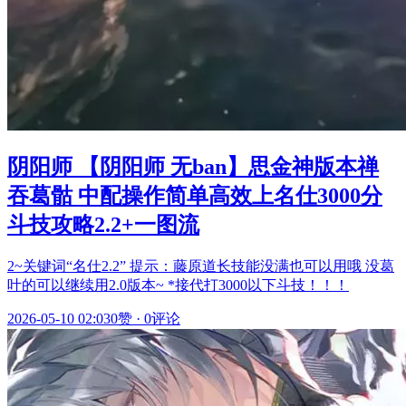
阴阳师 【阴阳师 无ban】思金神版本禅
吞葛骷 中配操作简单高效上名仕3000分
斗技攻略2.2+一图流
2~关键词“名仕2.2” 提示：藤原道长技能没满也可以用哦 没葛
叶的可以继续用2.0版本~ *接代打3000以下斗技！！！
2026-05-10 02:03
0赞
·
0评论