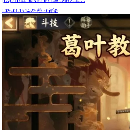
|TA|da1f7455bbf31e25f01f4862e3ec8254 …
2026-01-15 14:22
0赞
·
0评论