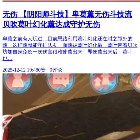
无伤 【阴阳师斗技】卑葛薰无伤斗技流
贝吹葛叶幻化薰达成守护无伤
卑薰之前有人玩过，目前思路利用葛叶幻化还在时之隙外的
薰，这样薰就能守护队友，而薰被葛叶幻化后，葛叶带着贝吹
坊加自身免疫一次伤害很难使薰出来，即便薰出来后，葛叶
也…
2025-12-12 19:48
0赞
·
0评论