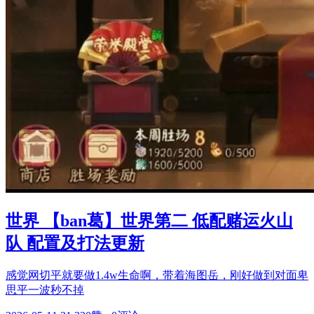
世界 【ban葛】世界第二 低配赌运火山
队 配置及打法更新
感觉网切平就要做1.4w生命啊，带着海图岳，刚好做到对面卑
思平一波秒不掉