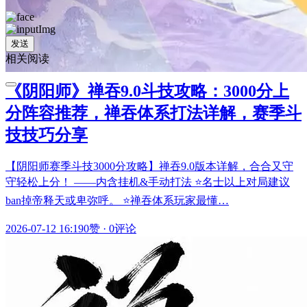
发送
相关阅读
《阴阳师》禅吞9.0斗技攻略：3000分上
分阵容推荐，禅吞体系打法详解，赛季斗
技技巧分享
【阴阳师赛季斗技3000分攻略】禅吞9.0版本详解，合合又守
守轻松上分！ ——内含挂机&手动打法 ⭐名士以上对局建议
ban掉帝释天或卑弥呼。 ⭐禅吞体系玩家最懂…
2026-07-12 16:19
0赞
·
0评论