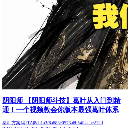
阴阳师 【阴阳师斗技】葛叶从入门到精
通！一个视频教会你版本最强葛叶体系
葛叶方案码 |TA|8cb1a3f6a683c0573a6b54fcecbe212d