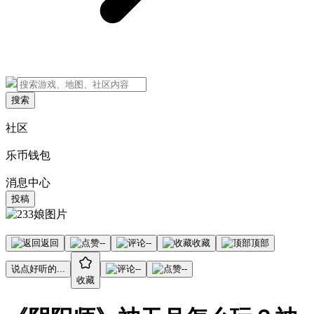
搜索
社区
乐币钱包
消息中心
投稿
返回
--
--
收藏
顶部
说点好听的...
--
--
收藏