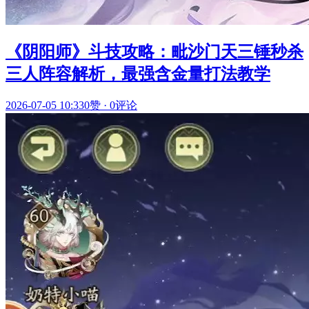
《阴阳师》斗技攻略：毗沙门天三锤秒杀
三人阵容解析，最强含金量打法教学
2026-07-05 10:33
0赞
·
0评论