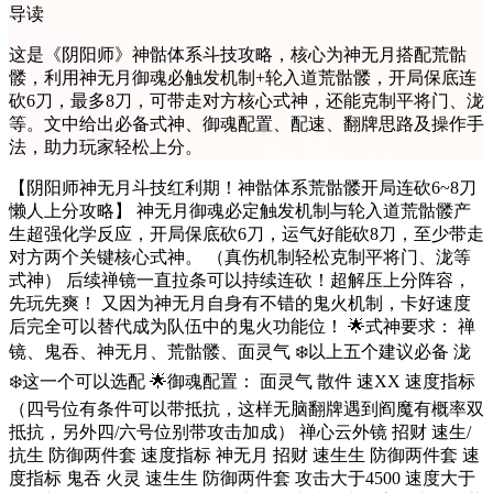
导读
这是《阴阳师》神骷体系斗技攻略，核心为神无月搭配荒骷
髅，利用神无月御魂必触发机制+轮入道荒骷髅，开局保底连
砍6刀，最多8刀，可带走对方核心式神，还能克制平将门、泷
等。文中给出必备式神、御魂配置、配速、翻牌思路及操作手
法，助力玩家轻松上分。
【阴阳师神无月斗技红利期！神骷体系荒骷髅开局连砍6~8刀
懒人上分攻略】 神无月御魂必定触发机制与轮入道荒骷髅产
生超强化学反应，开局保底砍6刀，运气好能砍8刀，至少带走
对方两个关键核心式神。 （真伤机制轻松克制平将门、泷等
式神） 后续禅镜一直拉条可以持续连砍！超解压上分阵容，
先玩先爽！ 又因为神无月自身有不错的鬼火机制，卡好速度
后完全可以替代成为队伍中的鬼火功能位！ 🌟式神要求： 禅
镜、鬼吞、神无月、荒骷髅、面灵气 ❄️以上五个建议必备 泷
❄️这一个可以选配 🌟御魂配置： 面灵气 散件 速XX 速度指标
（四号位有条件可以带抵抗，这样无脑翻牌遇到阎魔有概率双
抵抗，另外四/六号位别带攻击加成） 禅心云外镜 招财 速生/
抗生 防御两件套 速度指标 神无月 招财 速生生 防御两件套 速
度指标 鬼吞 火灵 速生生 防御两件套 攻击大于4500 速度大于