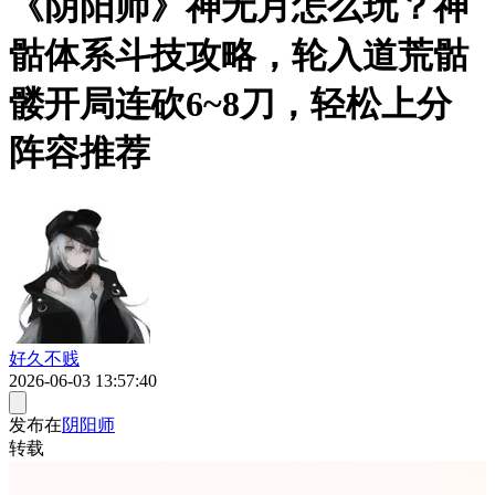
《阴阳师》神无月怎么玩？神
骷体系斗技攻略，轮入道荒骷
髅开局连砍6~8刀，轻松上分
阵容推荐
好久不贱
2026-06-03 13:57:40
发布在
阴阳师
转载