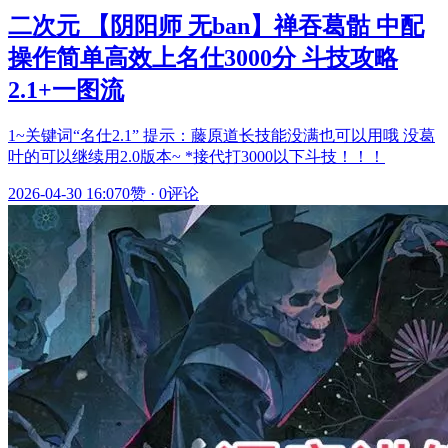
二次元 【阴阳师 无ban】禅吞葛骷 中配
操作简单高效上名仕3000分 斗技攻略
2.1+一图流
1~关键词“名仕2.1” 提示：藤原道长技能没满也可以用哦 没葛
叶的可以继续用2.0版本~ *接代打3000以下斗技！！！
2026-04-30 16:07
0赞
·
0评论