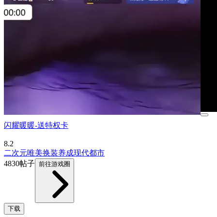
闪耀暖暖-送特权卡
8.2
二次元
唯美
换装
养成
现代
都市
4830帖子
前往游戏圈
下载