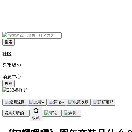
搜索
社区
乐币钱包
消息中心
投稿
返回
--
--
收藏
顶部
说点好听的...
--
--
收藏