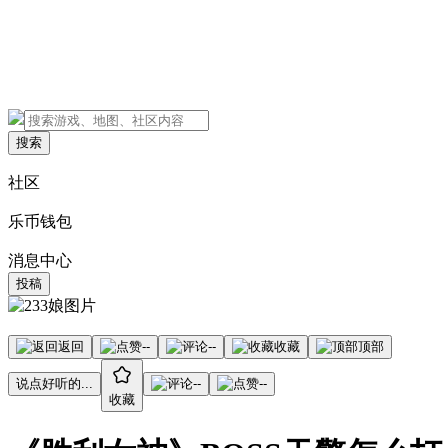
搜索
社区
乐币钱包
消息中心
投稿
返回
--
--
收藏
顶部
说点好听的...
--
--
收藏