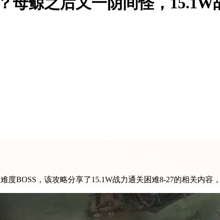
？母鲸之后又一阴间怪，15.1W战
度BOSS，该攻略分享了15.1W战力通关困难8-27的相关