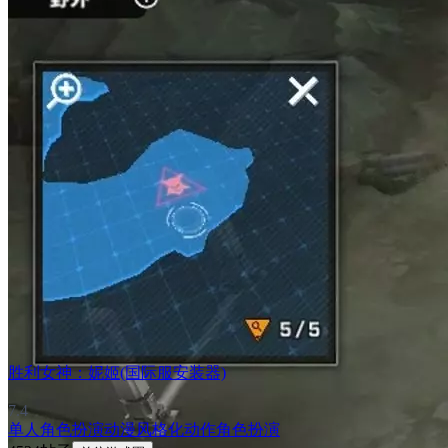
胜利女神：妮姬(国际服安装器)
7.4
单人
角色扮演
动漫
风格化
动作角色扮演