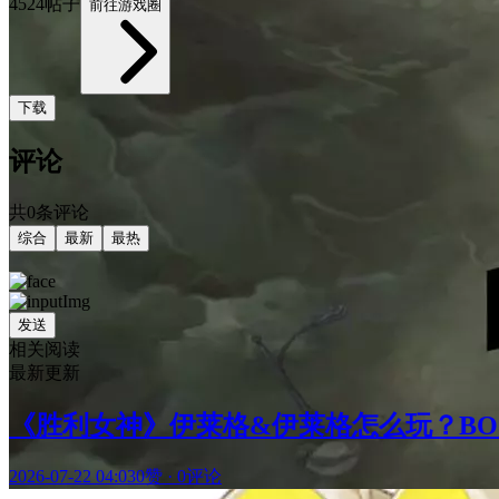
4524帖子
前往游戏圈
下载
评论
共0条评论
综合
最新
最热
发送
相关阅读
最新更新
《胜利女神》伊莱格&伊莱格怎么玩？B
2026-07-22 04:03
0赞
·
0评论