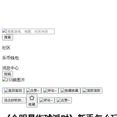
搜索
社区
乐币钱包
消息中心
投稿
返回
--
--
收藏
顶部
说点好听的...
--
--
收藏