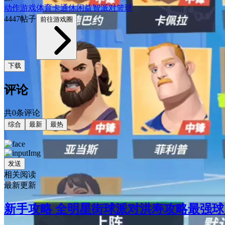
动作游戏
体育
卡通
休闲益智
派对
篮球
4447帖子
前往游戏圈
下载
评论
共0条评论
综合
最新
最热
发送
相关阅读
最新更新
新手攻略 全明星街球派对洪寿攻略最强球