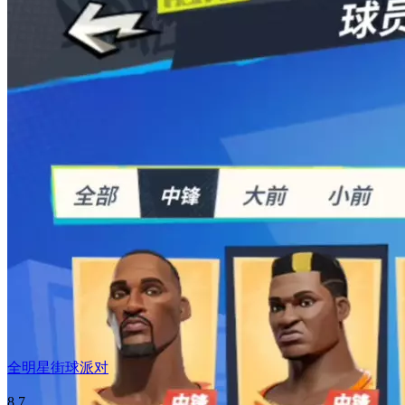
全明星街球派对
8.7