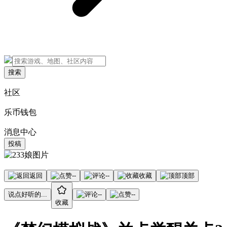
搜索
社区
乐币钱包
消息中心
投稿
返回
--
--
收藏
顶部
说点好听的...
--
--
收藏