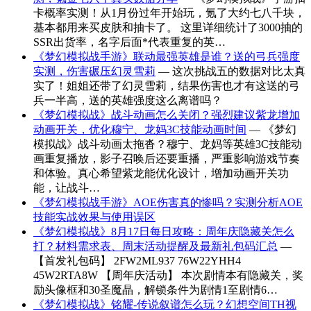
卡概率实测！从1月份过年开始玩，氪了大约七八千块，
基本都用来买皮肤和抽卡了。 这里详细统计了3000抽的
SSR出货率，名字后面*代表重复的英…
《梦幻模拟战手游》联动最强英雄是谁？送的弓兵强度
实测，伤害碾压幻灵雪莉
— 这次挑战五的数据对比太真
实了！姐姐还带了幻灵雪莉，结果伤害也才有这送的弓
兵一半高，送的英雄强度这么离谱吗？
《梦幻模拟战》战斗动画怎么关闭？强烈建议紫龙增加
动画开关，优化穆宁、龙妈3C技能动画时间
— 《梦幻
模拟战》战斗动画太拖沓？穆宁、龙妈等英雄3C技能动
画重复播放，影子召唤后还要重播，严重影响游戏节奏
和体验。真心希望紫龙能优化设计，增加动画开关功
能，让战斗…
《梦幻模拟战手游》AOE伤害真的惨吗？实测分析AOE
技能实战效果与使用误区
《梦幻模拟战》8月17日每日攻略：周年庆隐藏关怎么
打？材料需求表、周末活动提醒及最新礼包码汇总
—
【首发礼包码】 2FW2ML937 76W22YHH4
45W2RTA8W 【周年庆活动】 本次剧情本有隐藏关，奖
励头像框和30圣魔晶，解锁条件为剧情1至剧情6…
《梦幻模拟战》铭耀-传说叙谱怎么玩？幻想空间TH视