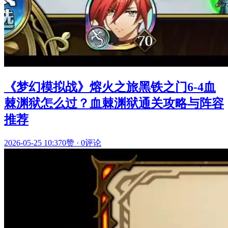
《梦幻模拟战》熔火之旅黑铁之门6-4血
棘渊狱怎么过？血棘渊狱通关攻略与阵容
推荐
2026-05-25 10:37
0赞
·
0评论