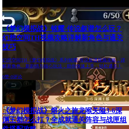
《梦幻模拟战》铭耀-传说叙谱怎么玩？
幻想空间TH视频攻略详解新角色与通关
技巧
幻想空间TH《梦幻模拟战》系列铭耀-传说叙谱视频攻略，详
解新角色、新剧情与核心玩法，助你快速上手，轻松通关！
0赞
·
0评论
《梦幻模拟战》熔火之旅龙喉关隘3-6深
渊王都怎么打？全成就通关阵容与战匣组
件搭配攻略