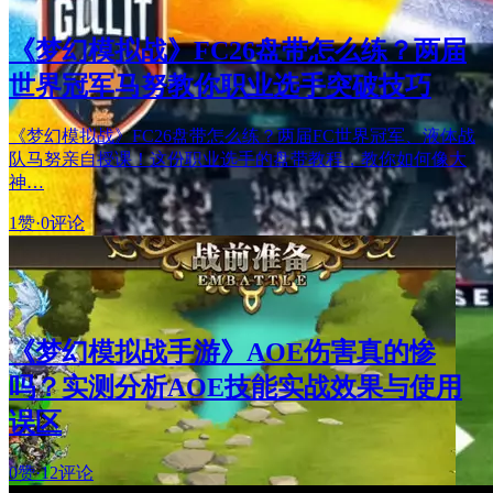
《梦幻模拟战》FC26盘带怎么练？两届
世界冠军马努教你职业选手突破技巧
《梦幻模拟战》FC26盘带怎么练？两届FC世界冠军、液体战
队马努亲自授课！这份职业选手的盘带教程，教你如何像大
神…
1赞
·
0评论
《梦幻模拟战手游》AOE伤害真的惨
吗？实测分析AOE技能实战效果与使用
误区
0赞
·
12评论