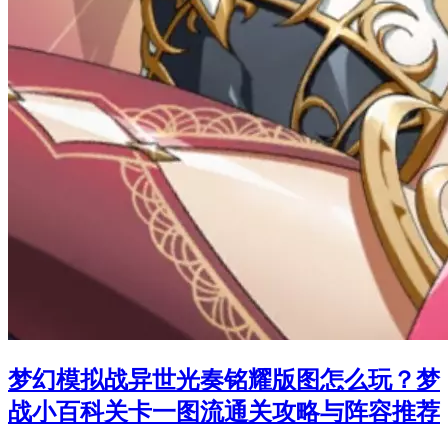
梦幻模拟战异世光奏铭耀版图怎么玩？梦
战小百科关卡一图流通关攻略与阵容推荐