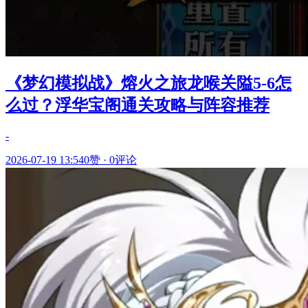
《梦幻模拟战》熔火之旅龙喉关隘5-6怎
么过？浮华宝阁通关攻略与阵容推荐
-
2026-07-19 13:54
0赞
·
0评论