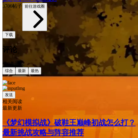
3706帖子
前往游戏圈
下载
评论
共0条评论
综合
最新
最热
发送
相关阅读
最新更新
《梦幻模拟战》破鞋王巅峰初战怎么打？
最新挑战攻略与阵容推荐