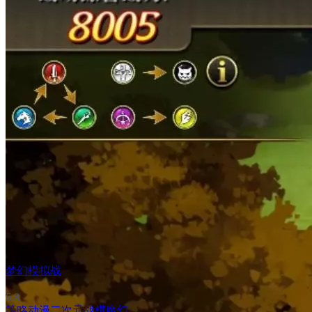
梦幻模拟战
6.8
策略
动漫
二次元
战棋
魔幻