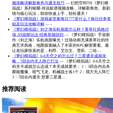
频攻略详解新角色与通关技巧
— 幻想空间TH《梦幻模
拟战》系列铭耀-传说叙谱视频攻略，详解新角色、新剧
情与核心玩法，助你快速上手，轻松通关！
《梦幻模拟战》游戏鉴赏家每日777是什么？每日任务奖
励及玩法攻略详解
— -
《梦幻模拟战》剑之海实机画面怎么样？香草社风格过
场 2D战棋玩法 经典英雄回归
— 《梦幻模拟战》手游新
作《剑之海》实机画面曝光！过场动画充满香草社的经
典艺术风格，地图探索融入了丰富的RPG解密要素。最
让老玩家惊喜的是，利昂、艾尔文、雪莉、二哈…
《梦幻模拟战》6-6天空之屿怎么过？三星通关成就攻
略，7回合内无人阵亡打法
— 《梦幻模拟战》6-6天空之
屿关卡成就怎么达成？本关成就要求： 1：3回合内击杀
聚能魔像、喷气飞龙、机械战士各1个 2：我方无人阵亡
3：7回合内通关 想要三星通…
推荐阅读