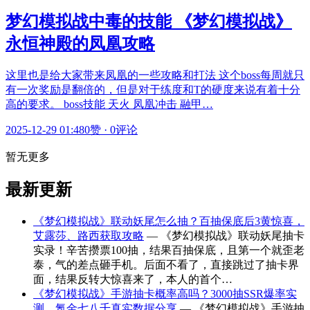
梦幻模拟战中毒的技能 《梦幻模拟战》
永恒神殿的凤凰攻略
这里也是给大家带来凤凰的一些攻略和打法 这个boss每周就只
有一次奖励是翻倍的，但是对于练度和T的硬度来说有着十分
高的要求。 boss技能 天火 凤凰冲击 融甲…
2025-12-29 01:48
0赞
·
0评论
暂无更多
最新更新
《梦幻模拟战》联动妖尾怎么抽？百抽保底后3黄惊喜，
艾露莎、路西获取攻略
— 《梦幻模拟战》联动妖尾抽卡
实录！辛苦攒票100抽，结果百抽保底，且第一个就歪老
泰，气的差点砸手机。后面不看了，直接跳过了抽卡界
面，结果反转大惊喜来了，本人的首个…
《梦幻模拟战》手游抽卡概率高吗？3000抽SSR爆率实
测，氪金七八千真实数据分享
— 《梦幻模拟战》手游抽