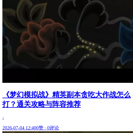
《梦幻模拟战》精英副本贪吃大作战怎么
打？通关攻略与阵容推荐
-
2026-07-04 12:40
0赞
·
0评论