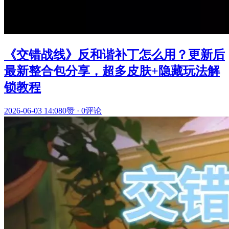
《交错战线》反和谐补丁怎么用？更新后
最新整合包分享，超多皮肤+隐藏玩法解
锁教程
2026-06-03 14:08
0赞
·
0评论