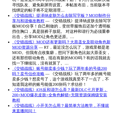
寻找队友、避免刷屏而设置。 本帖发布后，当前版本寻
找绑定的帖子将不定期清理…
《交错战线》提泽纳皮肤怎么去除写字板？MOD制作分
享与和谐修改教程
— 《交错战线》提泽纳皮肤去除写字
板MOD分享！自己刚做的，变丝带服饰后还加个透明板
挡住胸口，真是脱裤子放屁。 对这种和谐行为必须重拳
出击，分享MOD让角色更还原。…
《交错战线》MOD还有更新吗？大萘圣女及联动角色新
MOD资源分享
— RT，最近没怎么玩了，游戏里都是老
MOD。但我有点收集癖，想问下新角色比如大萘圣女，
还有那些联动角色，现在有新的MOD吗？有的话我就去
找一下继续玩，没有就算了。…
《交错战线》账号能卖多少钱？玩了两年多的号值200
吗？卖号估价攻略
— 《交错战线》玩了两年多的账号能
卖多少钱？想卖号了，这个游戏我真受不了一点了，不
知道我这样的账号能值200块吗？求估价！
《交错战线》iOS反和谐怎么弄？最新DLC七月更新，
200+MOD爆衣皮肤+全角色解锁+无限资源保姆级安装
教程
《交错战线》小开关怎么用？最简单方法教学，不懂就
来直播间问！