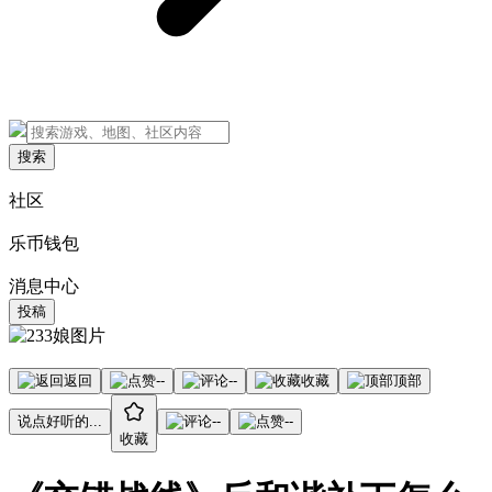
搜索
社区
乐币钱包
消息中心
投稿
返回
--
--
收藏
顶部
说点好听的...
--
--
收藏