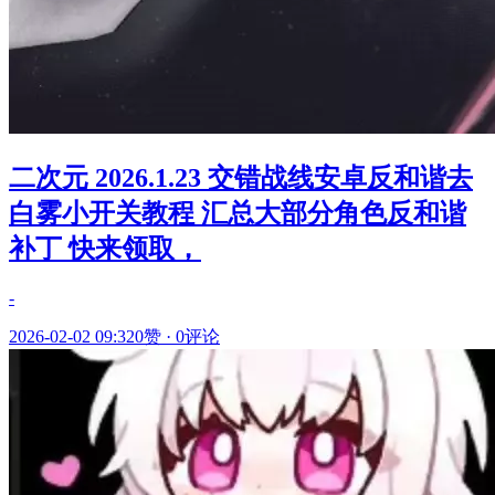
二次元 2026.1.23 交错战线安卓反和谐去
白雾小开关教程 汇总大部分角色反和谐
补丁 快来领取，
-
2026-02-02 09:32
0赞
·
0评论