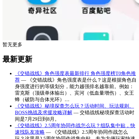
暂无更多
最新更新
《交错战线》角色强度表最新排行 角色强度榜T0角色推
荐
— 《交错战线》角色强度表是什么？这是根据角色自
身强度进行的等级划分，能力越强排名越靠前。例如：
雷克斯（顶级单体输出）、宾河（低血量增伤）、女王
蜂（破防与合体光环）…
《交错战线》秘境探查怎么玩？活动时间、玩法规则、
BOSS挑战及求援攻略详解
— 交错战线秘境探查活动时
间是7月29日到8月。
《交错战线》2.5周年协同作战怎么玩？组队集中贴，快
速找队友攻略
— 《交错战线》2.5周年协同作战怎么
玩？这里是2.5周年协同作战集中贴，专为方便玩家快速