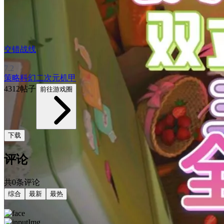
交错战线
7.2
策略
科幻
二次元
机甲
4312帖子
前往游戏圈
下载
评论
共0条评论
综合
最新
最热