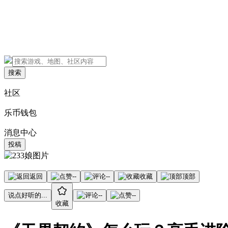
搜索
社区
乐币钱包
消息中心
投稿
返回
--
--
收藏
顶部
说点好听的...
--
--
收藏