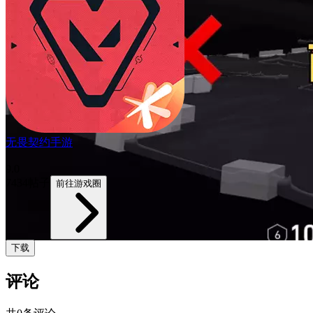
无畏契约手游
9.0
7434帖子
前往游戏圈
下载
评论