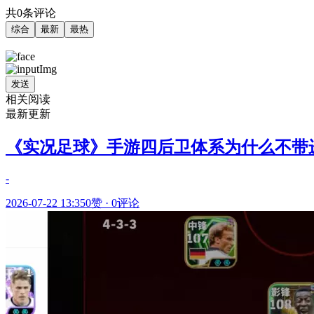
共0条评论
综合
最新
最热
发送
相关阅读
最新更新
《实况足球》手游四后卫体系为什么不带
-
2026-07-22 13:35
0赞
·
0评论