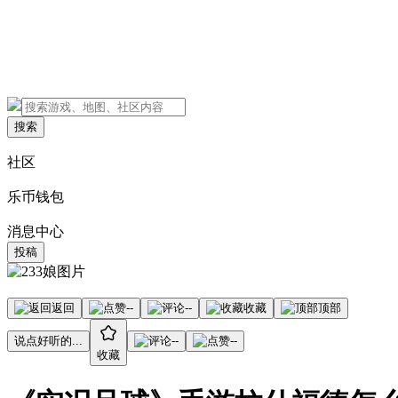
搜索
社区
乐币钱包
消息中心
投稿
返回
--
--
收藏
顶部
说点好听的...
--
--
收藏