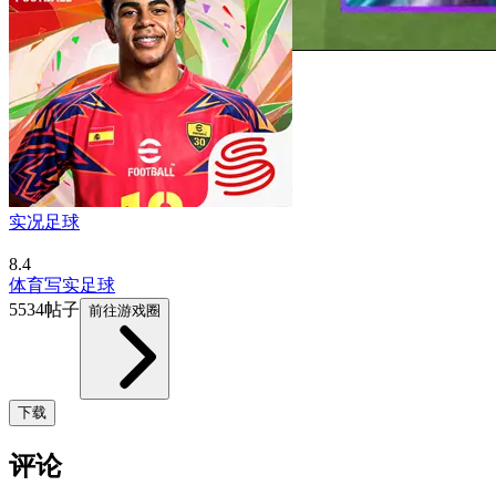
实况足球
8.4
体育
写实
足球
5534帖子
前往游戏圈
下载
评论