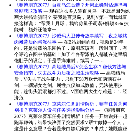
《赛博朋克2077》百灵鸟怎么选？开局正确对话选择与
奖励获取攻略
— 现在这么多人骂百灵鸟，不就是因为她
画大饼搞诈骗吗？ 要我是百灵鸟，见到V第一面我就直
接这样说： “帮我上月球，我给你量子调谐+解锁Relic技
能树，额外还能拿一…
《赛博朋克2077》沙威玛大卫传奇故事续写，夜之城烤
肉摊背后的帮派往事
— 在B站刷到的图，视频是24年
的，还是转载的乐园帖子，原图应该有一段时间了，有
个评论在图中的基础上加了个各帮派的人都能在这里填
饱肚子的设定，于是手痒难耐，续写了一…
《赛博朋克2077》高塔结局后V怎么生存？赚钱方法与
安全指南，失去战斗力后夜之城生活攻略
— 高塔结局
后，V失去了战斗能力，只剩下58万欧元和两辆石中
剑、一辆湖女之剑。属性点仅加成数值，无法使用技
能，连街头混混都打不过。V面临两大生存难题： 1. 经
济危…
《赛博朋克2077》克莱尔任务剧情解析，赛车任务为何
别扭？克莱尔人设与任务选择影响分析
— 《赛博朋克
2077》克莱尔赛车任务剧情解析！任务一开始说好一起
跑车赚钱，结果快决赛了突然要求V帮忙做掉一个人，
这是什么意思？合着是来白嫖玩家的？事成了她既能赚