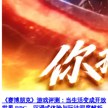
《赛博朋克》游戏评测：当生活变成开放