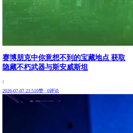
赛博朋克中你意想不到的宝藏地点 获取
隐藏不朽武器与斯安威斯坦
-
2026-07-07 21:51
0赞
·
0评论