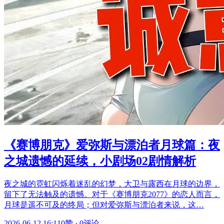
《赛博朋克》爱弥斯与漂泊者月球篇：夜
之城遗憾的延续，小剧场02剧情解析
夜之城的霓虹闪烁着迷乱的幻梦，大卫与露西在月球的边界，
留下了无法触及的遗憾。对于《赛博朋克2077》的恋人而言，
月球是遥不可及的终局；但对爱弥斯与漂泊者来说，这…
2026-06-12 16:11
0赞
·
0评论