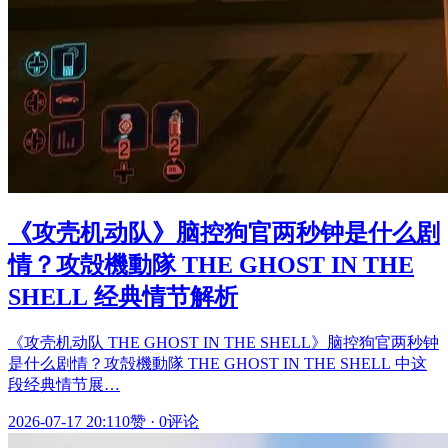
《攻壳机动队》脑控狗官两秒钟是什么剧
情？攻殻機動隊 THE GHOST IN THE
SHELL 经典情节解析
《攻壳机动队 THE GHOST IN THE SHELL》脑控狗官两秒钟
是什么剧情？攻殻機動隊 THE GHOST IN THE SHELL 中这
段经典情节展…
2026-07-17 20:11
0赞
·
0评论