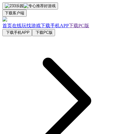
下载客户端
首页
在线玩
找游戏
下载手机APP
下载PC版
下载手机APP
下载PC版