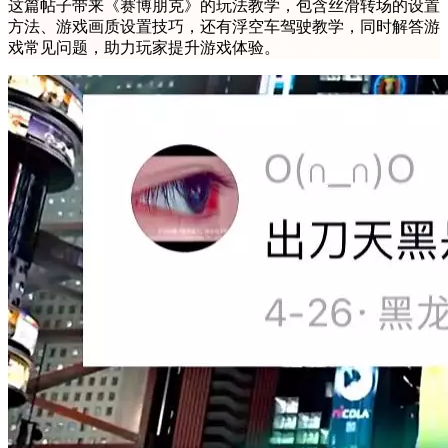
这篇帖子带来《赛博朋克》的玩法教学，包含丝滑转场的设置
方法、游戏画质设置技巧，还有浮空车驾驶教学，同时解答游
戏常见问题，助力玩家提升游戏体验。