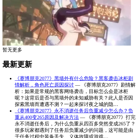
暂无更多
最新更新
《赛博朋克2077》黑墙外有什么危险？黑客袭击冰柜剧
情解析，角色死亡原因探讨
— 《赛博朋克2077》剧情解
析：如果是常规的黑客网络袭击，目标怎么会是冰柜
呢？这背后是否与黑墙外的未知威胁有关？此人是否因
探索黑墙而遭遇不测？一起来探讨夜之城的隐…
《赛博朋克2077》永不消逝任务后负重减少怎么办？负
重从400变265原因及解决方法
— 《赛博朋克2077》打完
永不消逝任务后，为什么负重从四百多突然变成265了？
很多玩家都遇到了任务后负重减少的问题，这可能是由
于任务过程中装备丢失、义体故障或游戏…