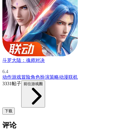
斗罗大陆：魂师对决
6.4
动作游戏
冒险
角色扮演
策略
动漫
联机
3331帖子
前往游戏圈
下载
评论