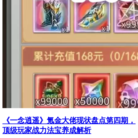
《一念逍遥》氪金大佬现状盘点第四期，
顶级玩家战力法宝养成解析