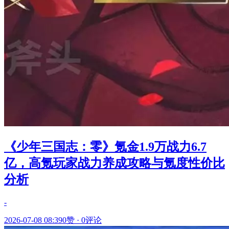
《少年三国志：零》氪金1.9万战力6.7
亿，高氪玩家战力养成攻略与氪度性价比
分析
-
2026-07-08 08:39
0赞
·
0评论