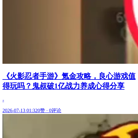
《火影忍者手游》氪金攻略，良心游戏值
得玩吗？鬼叔破1亿战力养成心得分享
-
2026-07-13 01:32
0赞
·
0评论