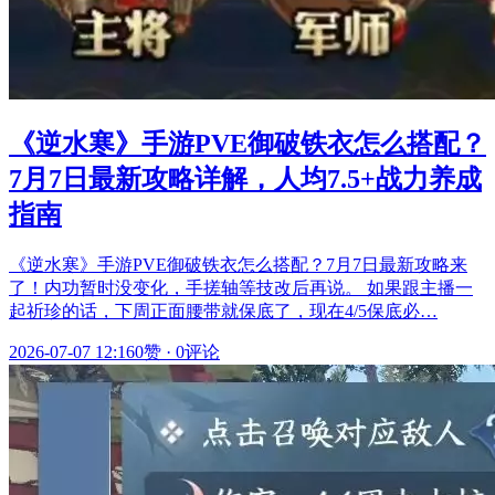
《逆水寒》手游PVE御破铁衣怎么搭配？
7月7日最新攻略详解，人均7.5+战力养成
指南
《逆水寒》手游PVE御破铁衣怎么搭配？7月7日最新攻略来
了！内功暂时没变化，手搓轴等技改后再说。 如果跟主播一
起祈珍的话，下周正面腰带就保底了，现在4/5保底必…
2026-07-07 12:16
0赞
·
0评论