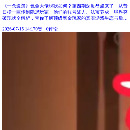
《一念逍遥》氪金大佬现状如何？第四期深度盘点来了！从昔
日榜一巨佬到隐退玩家，他们的账号战力、法宝养成、境界突
破现状全解析，带你了解顶级氪金玩家的真实游戏生态与后…
2026-07-15 14:17
0赞
·
0评论