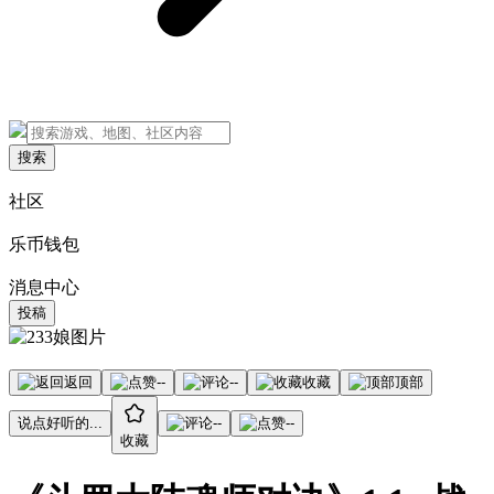
搜索
社区
乐币钱包
消息中心
投稿
返回
--
--
收藏
顶部
说点好听的...
--
--
收藏