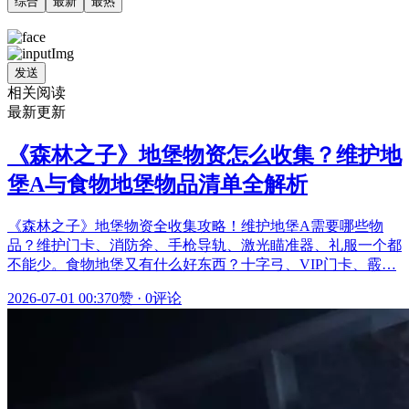
综合
最新
最热
发送
相关阅读
最新更新
《森林之子》地堡物资怎么收集？维护地
堡A与食物地堡物品清单全解析
《森林之子》地堡物资全收集攻略！维护地堡A需要哪些物
品？维护门卡、消防斧、手枪导轨、激光瞄准器、礼服一个都
不能少。食物地堡又有什么好东西？十字弓、VIP门卡、霰…
2026-07-01 00:37
0赞
·
0评论