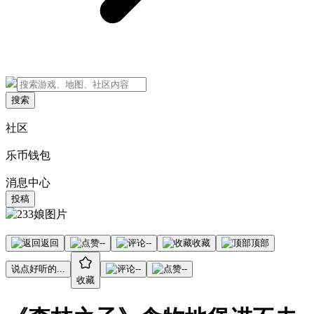
搜索
社区
乐币钱包
消息中心
投稿
返回
--
--
收藏
顶部
说点好听的...
--
--
收藏