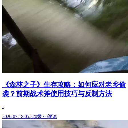
《森林之子》生存攻略：如何应对老乡偷
袭？前期战术斧使用技巧与反制方法
-
2026-07-18 05:22
0赞
·
0评论