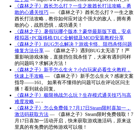
《森林之子》酋长怎么打？一生之敌酋长打法攻略，勇
敢的心通关技巧
— 《森林之子》酋长怎么打？一生之敌
酋长打法攻略，教你如何应对这个强大的敌人，拥有勇
敢的心，战胜恐惧，成功通关！
《森林之子》暑假玩哪个版本？豪华最新版下载，安卓
模拟器+PC版移植/DLC全解锁及MOD安装教程分享
《森林之子》BUG怎么解决？游戏卡怪、阻挡杀怪问题
修复方法分享
— 《森林之子》遇到BUG太无语了！严
重影响游戏体验，直接挡住我杀怪了，大家有遇到同样
的问题吗？求解决方法！
《森林之子》新手怎么生火？小白玩家必看生火教程，
快速上手攻略
— 《森林之子》新手怎么生火？感谢文案
指导——161。 如果有不懂得的问题可以在评论区问主
播！看到就会回复。
《森林之子》极限挑战怎么玩？生存模式通关技巧与高
难度攻略
— -
《森林之子》怎么免费领？7月17日Steam限时喜加一，
激活码获取方法
— 《森林之子》Steam限时免费领取！7
月17日喜加一活动开启，快来获取游戏激活码，原来这
里真的有免费的恐怖游戏可以领！