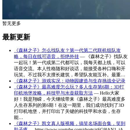
暂无更多
最新更新
《森林之子》怎么找队友？第一代第二代联机组队攻
略，每日在线可语音，拒绝外挂
— 《森林之子》找队友
一起玩！第一代或第二代都可以，我每天都上线，可以
语音交流。本人性格随和好说话，能接受各种口嗨和开
玩笑。不过我不太擅长建筑，希望队友能互补。最重…
《森林之子》游戏实况：动物园建造与生存挑战全记录
《森林之子》最高难度怎么玩？多人生存第6期：3D打
印机地堡攻略，科技甲与水壶获取方法
— Hello大家
好！我是翔嵘，今天继续带来《森林之子》最高难度多
人生存系列的第6期！在这一期里，我们成功找到了3D
打印机地堡，并打印出了关键的科技甲和水壶，生存
能…
《森林之子》凯文真人版视频，搞笑名场面合集，笑到
肚子疼
— https://www.youtube.com/shorts/gSG9lAN1_iA