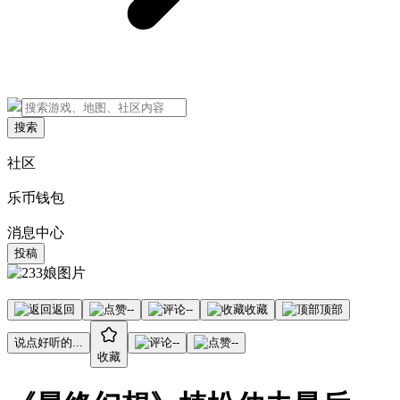
搜索
社区
乐币钱包
消息中心
投稿
返回
--
--
收藏
顶部
说点好听的...
--
--
收藏