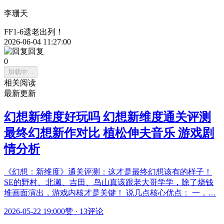
李珊天
FF1-6遗老出列！
2026-06-04 11:27:00
回复
0
加载中...
相关阅读
最新更新
幻想新维度好玩吗 幻想新维度通关评测
最终幻想新作对比 植松伸夫音乐 游戏剧
情分析
《幻想：新维度》通关评测：这才是最终幻想该有的样子！
SE的野村、北濑、吉田、鸟山真该跟老大哥学学，除了烧钱
堆画面演出，游戏内核才是关键！ 说几点核心优点： 一，…
2026-05-22 19:00
0赞
·
13评论