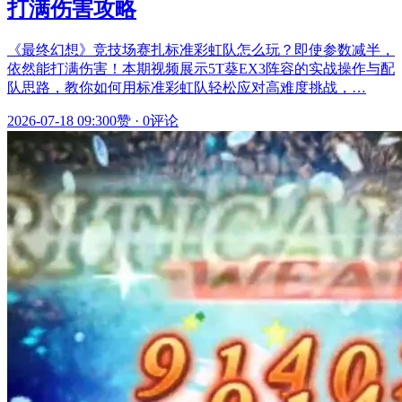
打满伤害攻略
《最终幻想》竞技场赛扎标准彩虹队怎么玩？即使参数减半，
依然能打满伤害！本期视频展示5T葵EX3阵容的实战操作与配
队思路，教你如何用标准彩虹队轻松应对高难度挑战，…
2026-07-18 09:30
0赞
·
0评论