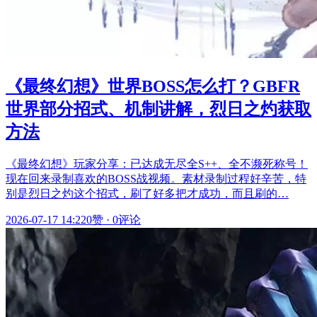
《最终幻想》世界BOSS怎么打？GBFR
世界部分招式、机制讲解，烈日之灼获取
方法
《最终幻想》玩家分享：已达成无尽全S++、全不濒死称号！
现在回来录制喜欢的BOSS战视频。素材录制过程好辛苦，特
别是烈日之灼这个招式，刷了好多把才成功，而且刷的…
2026-07-17 14:22
0赞
·
0评论