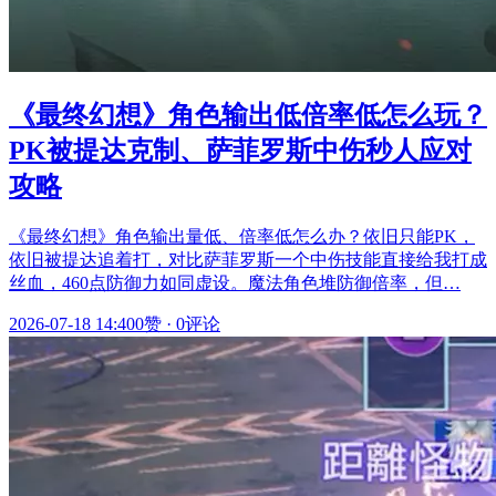
《最终幻想》角色输出低倍率低怎么玩？
PK被提达克制、萨菲罗斯中伤秒人应对
攻略
《最终幻想》角色输出量低、倍率低怎么办？依旧只能PK，
依旧被提达追着打，对比萨菲罗斯一个中伤技能直接给我打成
丝血，460点防御力如同虚设。魔法角色堆防御倍率，但…
2026-07-18 14:40
0赞
·
0评论