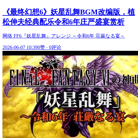
《最终幻想6》妖星乱舞BGM改编版，植
松伸夫经典配乐令和6年庄严盛宴赏析
网络 FF6『妖星乱舞』アレンジ ～令和6年 荘厳なる宴～
2026-06-07 10:39
0赞
·
0评论