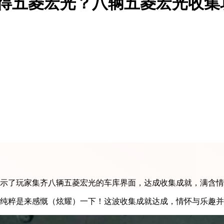
获得五菱宏光？八辆五菱宏光收集
展示了玩家集齐八辆五菱宏光的车库界面，达成收集成就，满含
？纯粹是来感慨（炫耀）一下！这波收集成就达成，情怀与乐趣