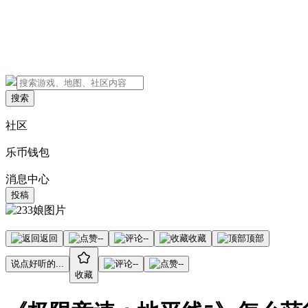
搜索
社区
乐币钱包
消息中心
投稿
返回
--
--
收藏
顶部
说点好听的...
--
--
收藏