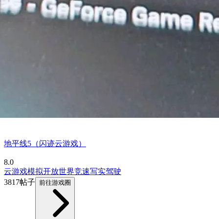
地平线5（闪迹云游戏）
8.0
云游戏
模拟
开放世界
竞速
写实
驾驶
3817帖子
前往游戏圈