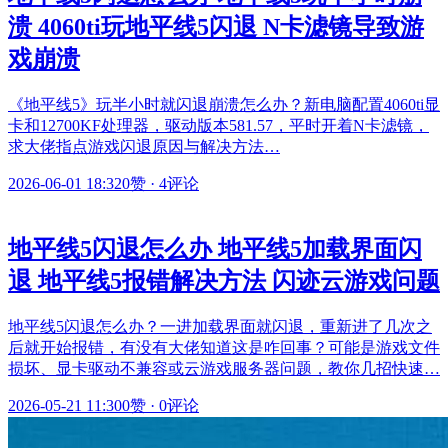
溃 4060ti玩地平线5闪退 N卡滤镜导致游
戏崩溃
《地平线5》玩半小时就闪退崩溃怎么办？新电脑配置4060ti显
卡和12700KF处理器，驱动版本581.57，平时开着N卡滤镜，
求大佬指点游戏闪退原因与解决方法…
2026-06-01 18:32
0赞
·
4评论
地平线5闪退怎么办 地平线5加载界面闪
退 地平线5报错解决方法 闪迹云游戏问题
地平线5闪退怎么办？一进加载界面就闪退，重新进了几次之
后就开始报错，有没有大佬知道这是咋回事？可能是游戏文件
损坏、显卡驱动不兼容或云游戏服务器问题，教你几招快速…
2026-05-21 11:30
0赞
·
0评论