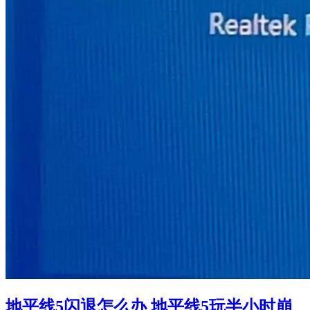
地平线5闪退怎么办 地平线5玩半小时崩