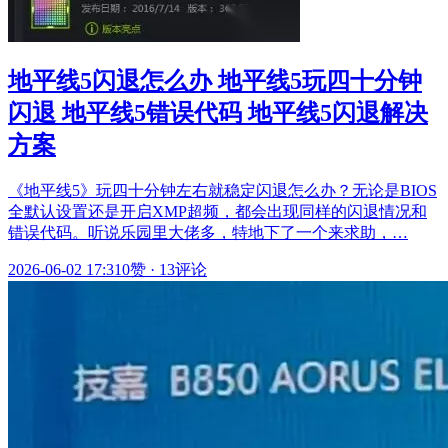
地平线5闪退怎么办 地平线5玩四十分钟
闪退 地平线5错误代码 地平线5闪退解决
方案
《地平线5》玩四十分钟左右就稳定闪退怎么办？无论是BIOS
全默认设置还是开启XMP超频，都会出现同样的闪退情况和
错误代码。听说乐园里大佬多，特地下了一个来求助，…
2026-06-02 17:31
0赞
·
13评论