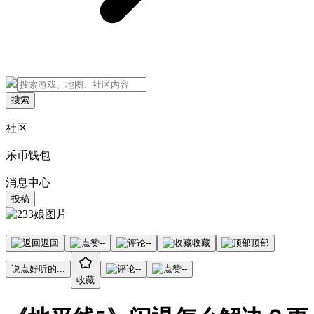
搜索
社区
乐币钱包
消息中心
投稿
返回
--
--
收藏
顶部
说点好听的...
--
--
收藏